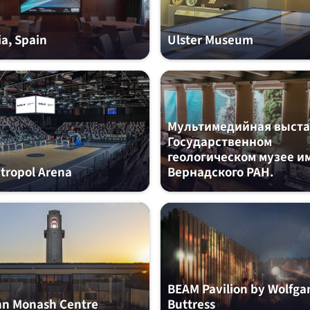
a, Spain
Ulster Museum
Мультимедийная выста
Государственном
геологическом музее им
tropol Arena
Вернадского РАН.
BEAM Pavilion by Wolfga
hn Monash Centre
Buttress