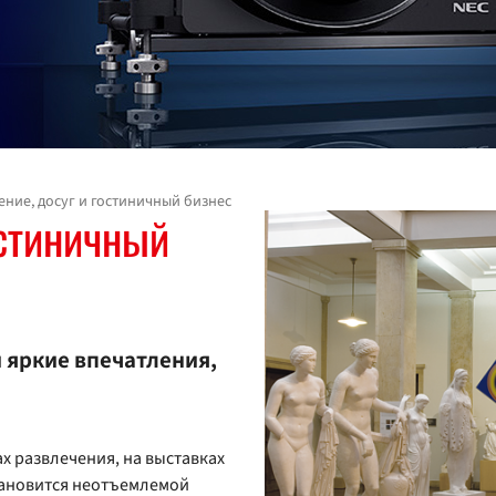
ение, досуг и гостиничный бизнес
остиничный
 яркие впечатления,
ах развлечения, на выставках
становится неотъемлемой