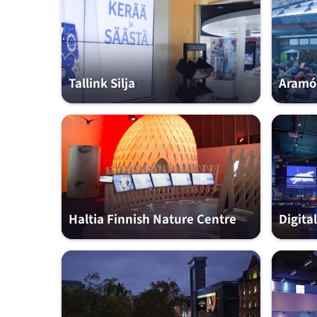
Tallink Silja
Aramón
Haltia Finnish Nature Centre
Digita