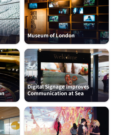
Museum of London
Digital Signage improves
òn
Communication at Sea