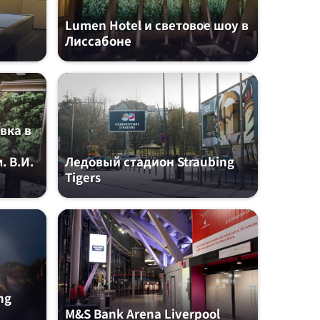
Lumen Hotel и световое шоу в
Лиссабоне
вка в
. В.И.
Ледовый стадион Straubing
Tigers
ng
M&S Bank Arena Liverpool