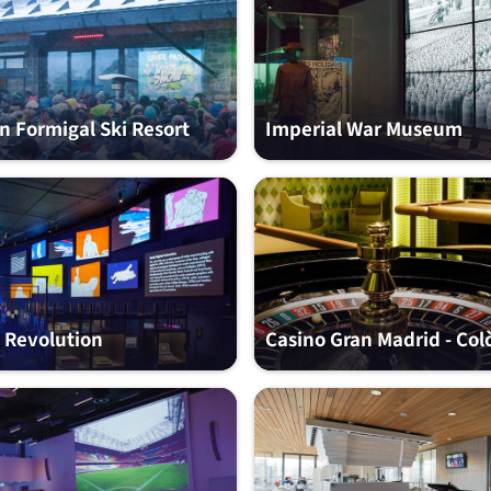
 Formigal Ski Resort
Imperial War Museum
l Revolution
Casino Gran Madrid - Col