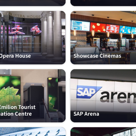
 Opera House
Showcase Cinemas
Emilion Tourist
ation Centre
SAP Arena