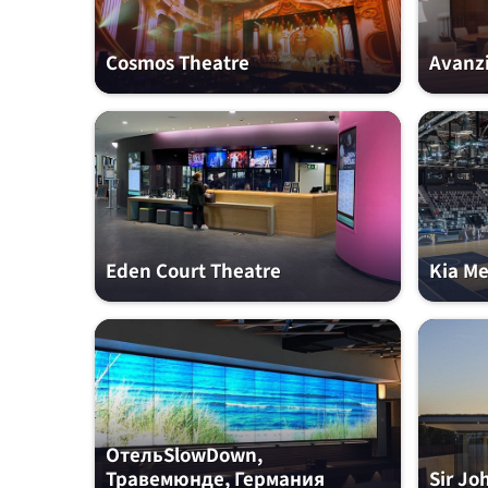
Cosmos Theatre
Avanzi
Eden Court Theatre
Kia Me
ОтельSlowDown,
Травемюнде, Германия
Sir Jo