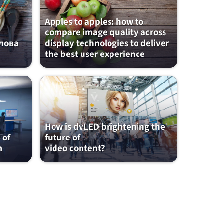
Apples to apples: how to
compare image quality across
слова
display technologies to deliver
the best user experience
How is dvLED brightening the
 of
future of
m
video content?