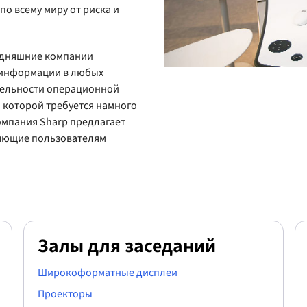
по всему миру от риска и
одняшние компании
 информации в любых
бельности операционной
я которой требуется намного
омпания Sharp предлагает
ляющие пользователям
Залы для заседаний
Широкоформатные дисплеи
Проекторы