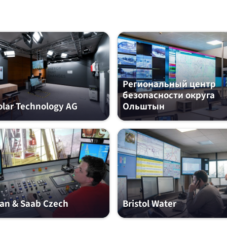
Региональный центр
безопасности округа
lar Technology AG
Ольштын
an & Saab Czech
Bristol Water