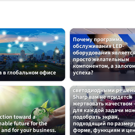
Почему программа
обслуживания LED-
оборудования является
просто желательным
компонентом, а залого
а в глобальном офисе
успеха?
ВАШИМИ ГЛАЗАМИ: со
светодиодными решен
Sharp вам не придется
жертвовать качеством 
для каждой задачи мо
ction toward a
подобрать экран,
nable future for the
подходящий по размер
 and for your business.
форме, функциям и це