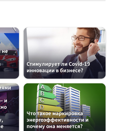
 не
м
Стимулирует ли Covid-19
инновации в бизнесе?
иями
— и
жно
Что такое маркировка
у,
энергоэффективности и
не
почему она меняется?