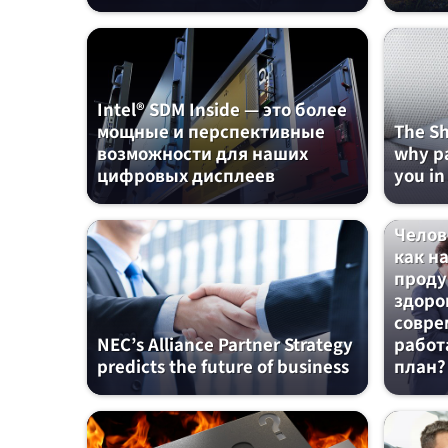
Intel® SDM Inside — это более
мощные и перспективные
The Sh
возможности для наших
why pa
цифровых дисплеев
you in
Челов
как н
проду
здоро
совре
NEC’s Alliance Partner Strategy
работ
predicts the future of business
план?