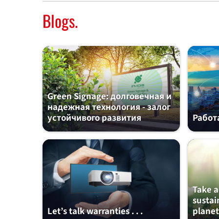
Blogs.
Green Signage: долговечная и
надежная технология - залог
устойчивого развития
Работ
Take a
sustai
Let’s talk warranties . . .
planet