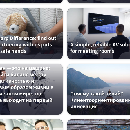
arp Difference: find out
rtnering with us puts
A simple, reliable AV sol
 safe hands
for meeting rooms
ек — это не машина:
айти баланс между
ктивностью и
вым образом жизни в
менном мире, где
Почему такой тихий?
а выходит на первый
Клиентоориентирован
инновация