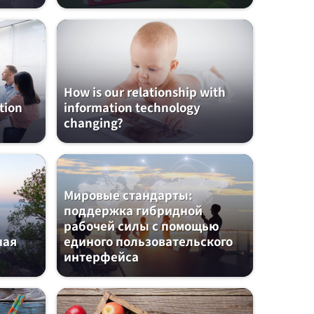
How is our relationship with
ution
information technology
changing?
Мировые стандарты:
поддержка гибридной
рабочей силы с помощью
ная
единого пользовательского
интерфейса