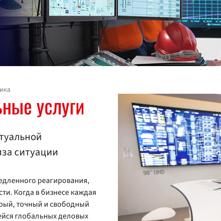
ика
ьные услуги
ктуальной
иза ситуации
медленного реагирования,
ти. Когда в бизнесе каждая
трый, точный и свободный
ейся глобальных деловых