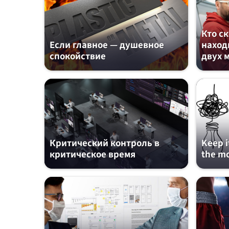
Кто с
Если главное — душевное
наход
спокойствие
двух 
Критический контроль в
Keep i
критическое время
the mo