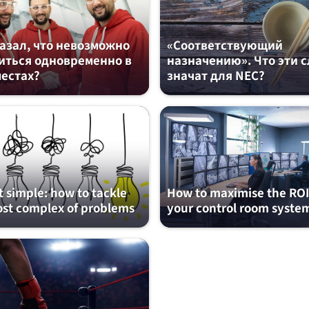
казал, что невозможно
«Соответствующий
иться одновременно в
назначению». Что эти 
местах?
значат для NEC?
t simple: how to tackle
How to maximise the ROI
st complex of problems
your control room syste