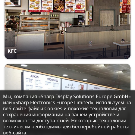
KFC
Примечание о защите данных
Мы, компания «Sharp Display Solutions Europe GmbH»
или «Sharp Electronics Europe Limited», используем на
веб-сайте файлы Cookies и похожие технологии для
сохранения информации на вашем устройстве и
возможности доступа к ней. Некоторые технологии
технически необходимы для бесперебойной работы
веб-сайта.
Кафе Marks & Spencer