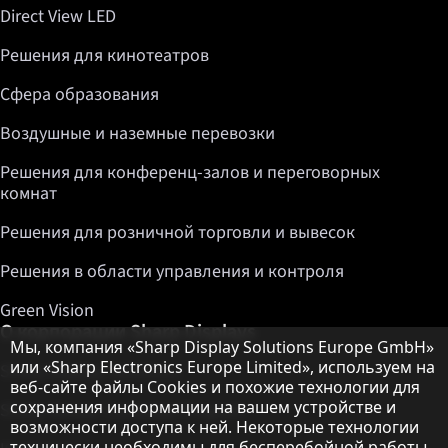
Direct View LED
Решения для кинотеатров
Сфера образования
Воздушные и наземные перевозки
Решения для конференц-залов и переговорных
комнат
Решения для розничной торговли и вывесок
Решения в области управления и контроля
Green Vision
О корпорации Sharp Displays
Примечание о защите данных
Мы, компания «Sharp Display Solutions Europe GmbH»
или «Sharp Electronics Europe Limited», используем на
Sharp Display Solutions
веб-сайте файлы Cookies и похожие технологии для
сохранения информации на вашем устройстве и
Sharp Global Customer Program
возможности доступа к ней. Некоторые технологии
технически необходимы для бесперебойной работы