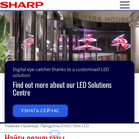
open N
Digital eye-catcher thanks to a customised LED
solution
Find out more about our LED Solutions
Centre
УЗНАТЬ СЕЙЧАС
Главная страница
Продукты
Direct View LED
Найти результаты