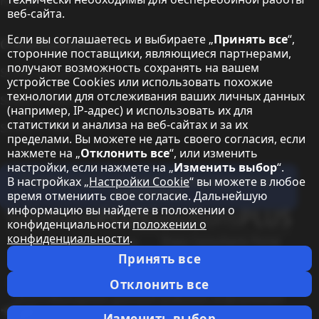
Контакты
веб-сайта.
Если вы соглашаетесь и выбираете „
Принять все
“,
О корпорации Sharp
сторонние поставщики, являющиеся партнерами,
получают возможность сохранять на вашем
Sharp Europe (Sharp for Business)
устройстве Cookies или использовать похожие
технологии для отслеживания ваших личных данных
Sharp Printers
(например, IP-адрес) и использовать их для
статистики и анализа на веб-сайтах и за их
Sharp IT Services
пределами. Вы можете не дать своего согласия, если
нажмете на „
Отклонить все
“, или изменить
настройки, если нажмете на „
Изменить выбор
“.
Подпишитесь на наши информационные
В настройках „
Настройки Cookie
“ вы можете в любое
бюллетени
время отмениить свое согласие. Дальнейшую
информацию вы найдете в положении о
Our partner programmes
конфиденциальности
положении о
конфиденциальности
.
Our social media profiles
Sharp YouTube channel
Принять все
Правовая информация
Политика конфиденциальности
Настройки Cookie
Отклонить все
ОУЗТС
Выходные данные
Правовая информация
Выбор страны
Изменить выбор