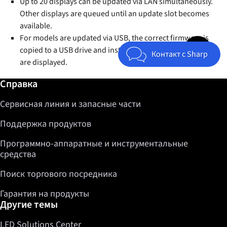
Up to 20 displays can be updated via LAN simultaneously.
Other displays are queued until an update slot becomes
available.
For models are updated via USB, the correct firmware is
Jump to top 
copied to a USB drive and instructions on how to update
Контакт с Sharp
are displayed.
Дополнительная информация / Справка
Справка
Сервисная линия и запасные части
Поддержка продуктов
Программно-аппаратные и инструментальные
средства
Поиск торгового посредника
Гарантия на продукты
Другие темы
LED Solutions Center