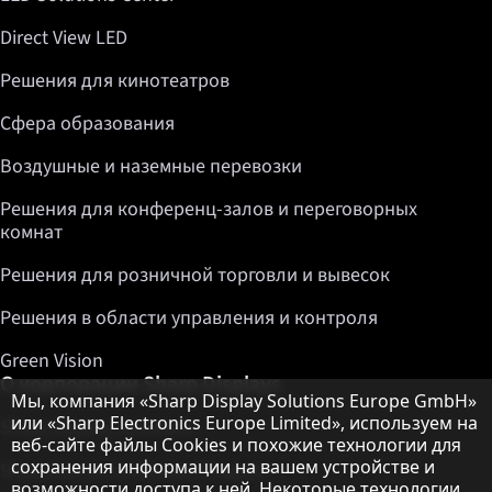
Direct View LED
Решения для кинотеатров
Сфера образования
Воздушные и наземные перевозки
Решения для конференц-залов и переговорных
комнат
Решения для розничной торговли и вывесок
Решения в области управления и контроля
Green Vision
О корпорации Sharp Displays
Примечание о защите данных
Мы, компания «Sharp Display Solutions Europe GmbH»
или «Sharp Electronics Europe Limited», используем на
Sharp Display Solutions
веб-сайте файлы Cookies и похожие технологии для
сохранения информации на вашем устройстве и
Sharp Global Customer Program
возможности доступа к ней. Некоторые технологии