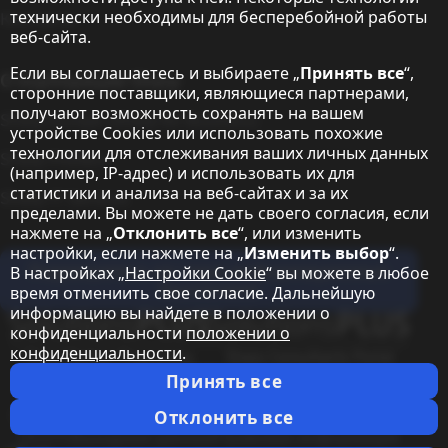
технически необходимы для бесперебойной работы
Контакты
веб-сайта.
Если вы соглашаетесь и выбираете „
Принять все
“,
О корпорации Sharp
сторонние поставщики, являющиеся партнерами,
получают возможность сохранять на вашем
Sharp Europe (Sharp for Business)
устройстве Cookies или использовать похожие
технологии для отслеживания ваших личных данных
Sharp Printers
(например, IP-адрес) и использовать их для
статистики и анализа на веб-сайтах и за их
Sharp IT Services
пределами. Вы можете не дать своего согласия, если
нажмете на „
Отклонить все
“, или изменить
настройки, если нажмете на „
Изменить выбор
“.
Подпишитесь на наши информационные
В настройках „
Настройки Cookie
“ вы можете в любое
бюллетени
время отмениить свое согласие. Дальнейшую
информацию вы найдете в положении о
Our partner programmes
конфиденциальности
положении о
конфиденциальности
.
Our social media profiles
Sharp YouTube channel
Принять все
Правовая информация
Политика конфиденциальности
Настройки Cookie
Отклонить все
ОУЗТС
Выходные данные
Правовая информация