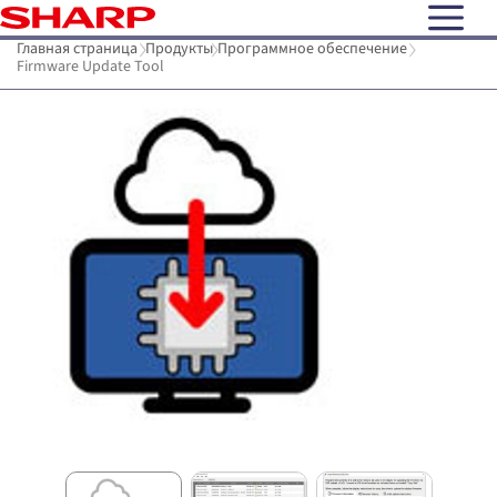
open N
Главная страница
Продукты
Программное обеспечение
Firmware Update Tool