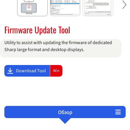
Ne
Firmware Update Tool
Utility to assist with updating the firmware of dedicated
Sharp large format and desktop displays.
Download Tool
Win
Обзор
Техническая поддержка
Продукты