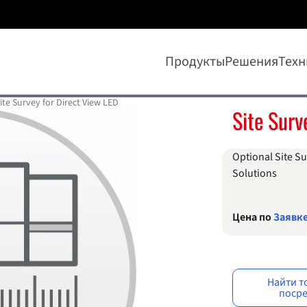
Продукты
Решения
Техн
ite Survey for Direct View LED
Site Surv
Optional Site S
Solutions
Цена по
Заявк
Найти т
поср