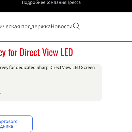
Подробнее
Компания
Пресса
Открыть поиск
ическая поддержка
Новости
ey for Direct View LED
urvey for dedicated Sharp Direct View LED Screen
e
оргового
едника