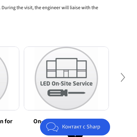
During the visit, the engineer will liaise with the
Nex
n for
On-site Service for Direct
Pixel 
Jump to top of page
Контакт с Sharp
View LED