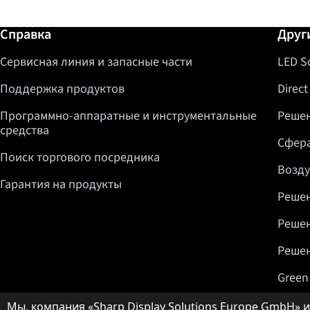
Дополнительная информация / Спр
Справка
Друг
Сервисная линия и запасные части
LED S
Поддержка продуктов
Direct
Программно-аппаратные и инструментальные
Решен
средства
Сфера
Поиск торгового посредника
Возду
Гарантия на продукты
Решен
Решен
Решен
Green
Примечание о защите данных
Мы, компания «Sharp Display Solutions Europe GmbH» ил