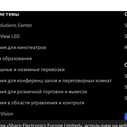
авка
ие темы
olutions Center
S
 View LED
S
ия для кинотеатров
 образования
шные и наземные перевозки
S
ия для конференц-залов и переговорных комнат
S
ия для розничной торговли и вывесок
S
ия в области управления и контроля
 Vision
и «Sharp Electronics Europe Limited», используем на ве