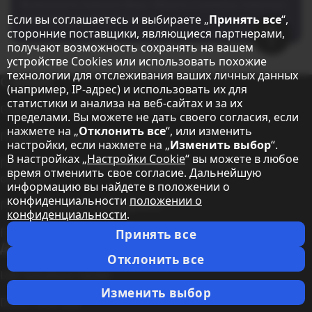
Возможность повысить Вашу гибкость и привлечь клиентов с
Если вы соглашаетесь и выбираете „
Принять все
“,
помощью цировых досок меню.
Jump to top 
сторонние поставщики, являющиеся партнерами,
получают возможность сохранять на вашем
устройстве Cookies или использовать похожие
технологии для отслеживания ваших личных данных
Дополнительная информация / Справка
Справка
(например, IP-адрес) и использовать их для
статистики и анализа на веб-сайтах и за их
Сервисная линия и запасные части
пределами. Вы можете не дать своего согласия, если
нажмете на „
Отклонить все
“, или изменить
Поддержка продуктов
настройки, если нажмете на „
Изменить выбор
“.
В настройках „
Настройки Cookie
“ вы можете в любое
Программно-аппаратные и инструментальные
время отмениить свое согласие. Дальнейшую
средства
информацию вы найдете в положении о
конфиденциальности
положении о
Поиск торгового посредника
конфиденциальности
.
Гарантия на продукты
Принять все
Другие темы
Отклонить все
LED Solutions Center
Изменить выбор
Direct View LED