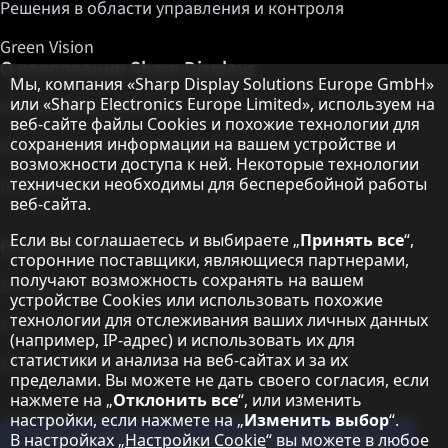
Решения в области управления и контроля
Green Vision
О корпорации Sharp Displays
Примечание о защите данных
Мы, компания «Sharp Display Solutions Europe GmbH»
или «Sharp Electronics Europe Limited», используем на
Sharp Display Solutions
веб-сайте файлы Cookies и похожие технологии для
сохранения информации на вашем устройстве и
Sharp Global Customer Program
возможности доступа к ней. Некоторые технологии
технически необходимы для бесперебойной работы
Контакты
веб-сайта.
Если вы соглашаетесь и выбираете „
Принять все
“,
О корпорации Sharp
сторонние поставщики, являющиеся партнерами,
получают возможность сохранять на вашем
Sharp Europe (Sharp for Business)
устройстве Cookies или использовать похожие
технологии для отслеживания ваших личных данных
Sharp Printers
(например, IP-адрес) и использовать их для
статистики и анализа на веб-сайтах и за их
Sharp IT Services
пределами. Вы можете не дать своего согласия, если
нажмете на „
Отклонить все
“, или изменить
настройки, если нажмете на „
Изменить выбор
“.
Подпишитесь на наши информационные
В настройках „
Настройки Cookie
“ вы можете в любое