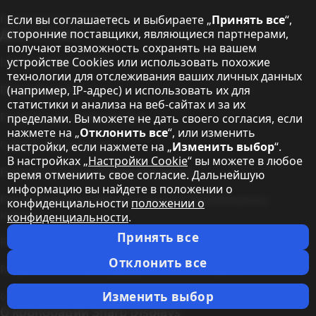
Гарантия на продукты
Если вы соглашаетесь и выбираете „
Принять все
“,
Другие темы
сторонние поставщики, являющиеся партнерами,
получают возможность сохранять на вашем
LED Solutions Center
устройстве Cookies или использовать похожие
технологии для отслеживания ваших личных данных
Direct View LED
(например, IP-адрес) и использовать их для
статистики и анализа на веб-сайтах и за их
Решения для кинотеатров
пределами. Вы можете не дать своего согласия, если
нажмете на „
Отклонить все
“, или изменить
Сфера образования
настройки, если нажмете на „
Изменить выбор
“.
В настройках „
Настройки Cookie
“ вы можете в любое
Воздушные и наземные перевозки
время отмениить свое согласие. Дальнейшую
информацию вы найдете в положении о
Решения для конференц-залов и переговорных
конфиденциальности
положении о
комнат
конфиденциальности
.
Принять все
Решения для розничной торговли и вывесок
Отклонить все
Решения в области управления и контроля
Изменить выбор
Green Vision
О корпорации Sharp Displays