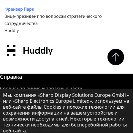
Фрейзер Парк
Вице-президент по вопросам стратегического
сотрудничества
Huddly
Jump to top 
Дополнительная информация / Справка
Справка
Сервисная линия и запасные части
Примечание о защите данных
Мы, компания «Sharp Display Solutions Europe GmbH»
Поддержка продуктов
или «Sharp Electronics Europe Limited», используем на
веб-сайте файлы Cookies и похожие технологии для
Программно-аппаратные и инструментальные
сохранения информации на вашем устройстве и
средства
возможности доступа к ней. Некоторые технологии
технически необходимы для бесперебойной работы
Поиск торгового посредника
веб-сайта.