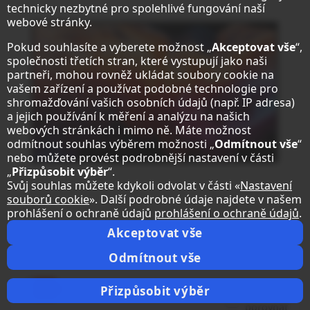
technicky nezbytné pro spolehlivé fungování naší
webové stránky.
Pokud souhlasíte a vyberete možnost „
Akceptovat vše
“,
společnosti třetích stran, které vystupují jako naši
partneři, mohou rovněž ukládat soubory cookie na
vašem zařízení a používat podobné technologie pro
shromažďování vašich osobních údajů (např. IP adresa)
a jejich používání k měření a analýzu na našich
webových stránkách i mimo ně. Máte možnost
odmítnout souhlas výběrem možnosti „
Odmítnout vše
“
nebo můžete provést podrobnější nastavení v části
„
Přizpůsobit výběr
“.
Svůj souhlas můžete kdykoli odvolat v části «
Nastavení
souborů cookie
». Další podrobné údaje najdete v našem
prohlášení o ochraně údajů
prohlášení o ochraně údajů
.
Akceptovat vše
®
Sharp MultiSync
E659
Odmítnout vše
LCD 65" Essential Large Format Display
Produktový list
Přizpůsobit výběr
porovnat