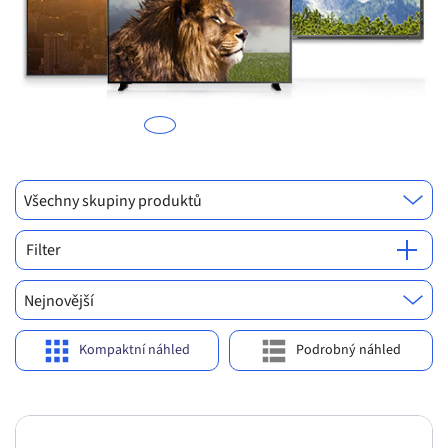
Previous
Ne
P
p
s
a
Všechny skupiny produktů
Filter
Nejnovější