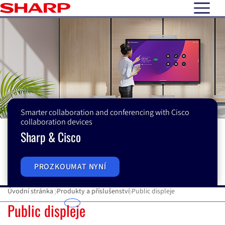
open N
Smarter collaboration and conferencing with Cisco
collaboration devices
Sharp & Cisco
PROZKOUMAT NYNÍ
Úvodní stránka
Produkty a příslušenství
Public displeje
Public displeje
Public displeje
E