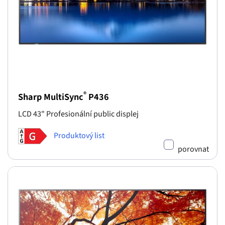
®
Sharp MultiSync
P436
LCD 43" Profesionální public displej
Produktový list
porovnat