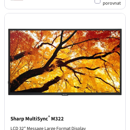
porovnat
®
Sharp MultiSync
M322
LCD 32" Message Large Format Display