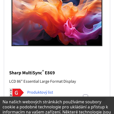
®
Sharp MultiSync
E869
LCD 86" Essential Large Format Display
Produktový list
porovnat
Upozornění k ochraně osobních údajů
Na našich webových stránkách používáme soubory
cookie a podobné technologie pro ukládání a přístup k
informacím na vašem zařízení. Některé technologie jsou