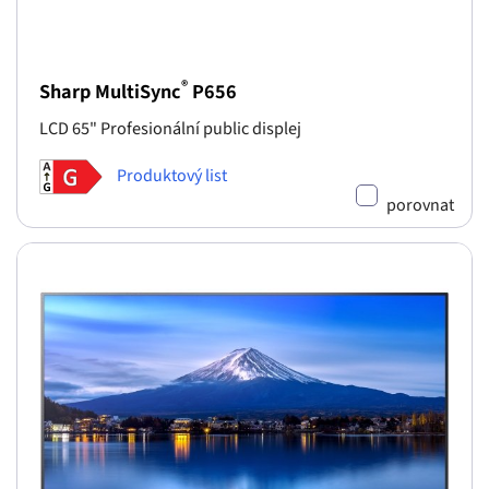
®
Sharp MultiSync
P656
LCD 65" Profesionální public displej
Produktový list
porovnat