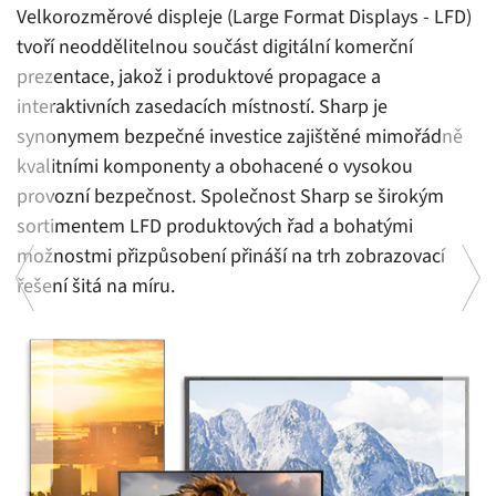
Velkorozměrové displeje (Large Format Displays - LFD)
tvoří neoddělitelnou součást digitální komerční
prezentace, jakož i produktové propagace a
interaktivních zasedacích místností. Sharp je
synonymem bezpečné investice zajištěné mimořádně
kvalitními komponenty a obohacené o vysokou
provozní bezpečnost. Společnost Sharp se širokým
sortimentem LFD produktových řad a bohatými
možnostmi přizpůsobení přináší na trh zobrazovací
řešení šitá na míru.
eo
Vs
d
pr
ab
s
 a
r
n