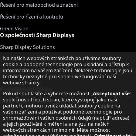
Řešení pro maloobchod a značení
Řešení pro řízení a kontrolu
Green Vision
O společnosti Sharp Displays
Sharp Display Solutions
Upozornění k ochraně osobních údajů
Na našich webových stránkách používáme soubory
Sharp Global Customer Program
cookie a podobné technologie pro ukládání a přístup k
Kontakty
informacím na vašem zařízení. Některé technologie jsou
technicky nezbytné pro spolehlivé fungování naší
webové stránky.
O společnosti Sharp
Pokud souhlasíte a vyberete možnost „
Akceptovat vše
“,
společnosti třetích stran, které vystupují jako naši
Sharp Europe (Sharp for Business)
partneři, mohou rovněž ukládat soubory cookie na
vašem zařízení a používat podobné technologie pro
Sharp Printers
shromažďování vašich osobních údajů (např. IP adresa)
a jejich používání k měření a analýzu na našich
Sharp IT Services
webových stránkách i mimo ně. Máte možnost