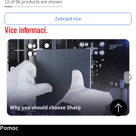
12 of 96 products are shown
Zobrazit více
Více informací.
Ne
Jump to top 
Why you should choose Sharp
Další informace / Pomoc
Pomoc