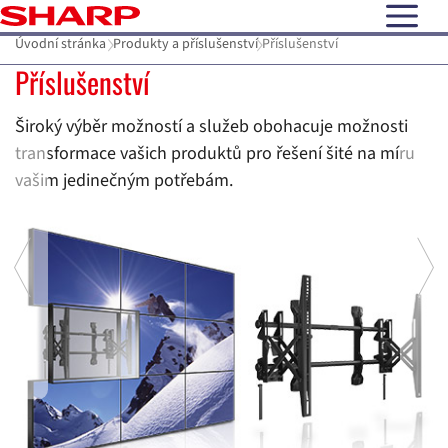
open N
Úvodní stránka
Produkty a příslušenství
Příslušenství
Příslušenství
Příslušenství
M
Široký výběr možností a služeb obohacuje možnosti
transformace vašich produktů pro řešení šité na míru
vašim jedinečným potřebám.
Pr
Previous
Ne
z
dr