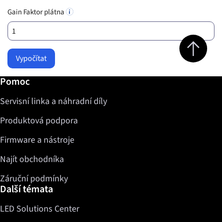
Gain Faktor plátna
Jump to top 
Vypočítat
Další informace / Pomoc
Pomoc
Servisní linka a náhradní díly
Produktová podpora
Firmware a nástroje
Najít obchodníka
Záruční podmínky
Další témata
LED Solutions Center