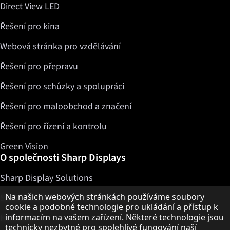
Direct View LED
Řešení pro kina
Webová stránka pro vzdělávání
Řešení pro přepravu
Řešení pro schůzky a spolupráci
Řešení pro maloobchod a značení
Řešení pro řízení a kontrolu
Green Vision
O společnosti Sharp Displays
Sharp Display Solutions
Upozornění k ochraně osobních údajů
Na našich webových stránkách používáme soubory
Sharp Global Customer Program
cookie a podobné technologie pro ukládání a přístup k
informacím na vašem zařízení. Některé technologie jsou
Kontakty
technicky nezbytné pro spolehlivé fungování naší