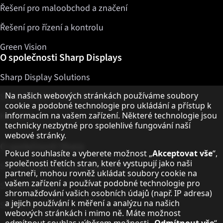
Řešení pro maloobchod a značení
Řešení pro řízení a kontrolu
Green Vision
O společnosti Sharp Displays
Sharp Display Solutions
Upozornění k ochraně osobních údajů
Na našich webových stránkách používáme soubory
Sharp Global Customer Program
cookie a podobné technologie pro ukládání a přístup k
Kontakty
informacím na vašem zařízení. Některé technologie jsou
technicky nezbytné pro spolehlivé fungování naší
webové stránky.
O společnosti Sharp
Pokud souhlasíte a vyberete možnost „
Akceptovat vše
“,
společnosti třetích stran, které vystupují jako naši
Sharp Europe (Sharp for Business)
partneři, mohou rovněž ukládat soubory cookie na
vašem zařízení a používat podobné technologie pro
Sharp Printers
shromažďování vašich osobních údajů (např. IP adresa)
a jejich používání k měření a analýzu na našich
Sharp IT Services
webových stránkách i mimo ně. Máte možnost