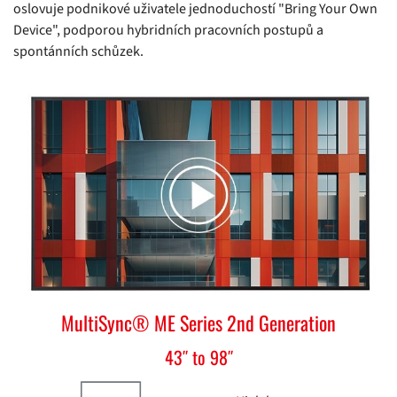
oslovuje podnikové uživatele jednoduchostí "Bring Your Own
Device", podporou hybridních pracovních postupů a
spontánních schůzek.
MultiSync® ME Series 2nd Generation
43″ to 98″