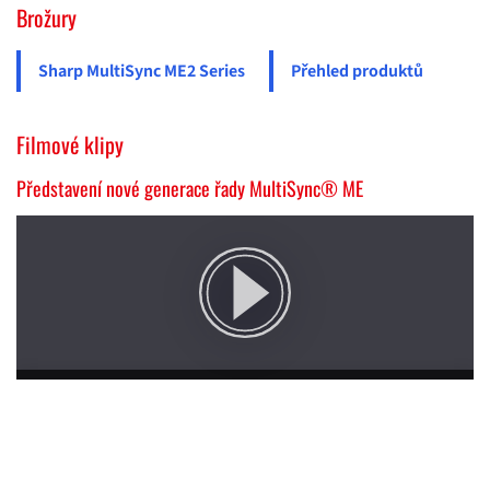
Brožury
Sharp MultiSync ME2 Series
Přehled produktů
Filmové klipy
Představení nové generace řady MultiSync® ME