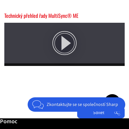
Technický přehled řady MultiSync® ME
Jump to top 
Zkontaktujte se se společností Sharp
Sdílet
Další informace / Pomoc
Pomoc
Facebook