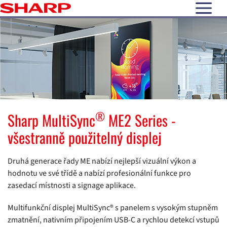
open N
®
Sharp MultiSync
ME2 Series -
všestranně použitelný displej
Druhá generace řady ME nabízí nejlepší vizuální výkon a
hodnotu ve své třídě a nabízí profesionální funkce pro
zasedací místnosti a signage aplikace.
Multifunkční displej MultiSync® s panelem s vysokým stupněm
zmatnění, nativním připojením USB-C a rychlou detekcí vstupů