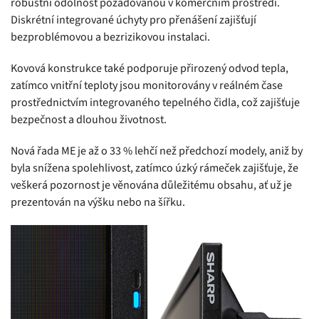
robustní odolnost požadovanou v komerčním prostředí.
Diskrétní integrované úchyty pro přenášení zajišťují
bezproblémovou a bezrizikovou instalaci.
Kovová konstrukce také podporuje přirozený odvod tepla,
zatímco vnitřní teploty jsou monitorovány v reálném čase
prostřednictvím integrovaného tepelného čidla, což zajišťuje
bezpečnost a dlouhou životnost.
Nová řada ME je až o 33 % lehčí než předchozí modely, aniž by
byla snížena spolehlivost, zatímco úzký rámeček zajišťuje, že
veškerá pozornost je věnována důležitému obsahu, ať už je
prezentován na výšku nebo na šířku.