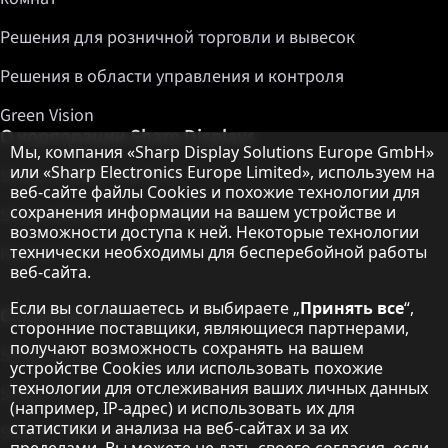
Решения для розничной торговли и вывесок
Решения в области управления и контроля
Green Vision
О корпорации Sharp Displays
Примечание о защите данных
Мы, компания «Sharp Display Solutions Europe GmbH»
или «Sharp Electronics Europe Limited», используем на
Sharp Display Solutions
веб-сайте файлы Cookies и похожие технологии для
сохранения информации на вашем устройстве и
Sharp Global Customer Program
возможности доступа к ней. Некоторые технологии
технически необходимы для бесперебойной работы
Контакты
веб-сайта.
Если вы соглашаетесь и выбираете „
Принять все
“,
О корпорации Sharp
сторонние поставщики, являющиеся партнерами,
получают возможность сохранять на вашем
Sharp Europe (Sharp for Business)
устройстве Cookies или использовать похожие
технологии для отслеживания ваших личных данных
Sharp Printers
(например, IP-адрес) и использовать их для
статистики и анализа на веб-сайтах и за их
Sharp IT Services