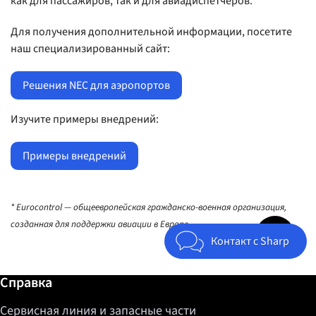
как для пассажиров, так и для авиадиспетчеров.
Для получения дополнительной информации, посетите
наш специализированный сайт:
Решения NEC для аэропортов
Изучите примеры внедрений:
Примеры внедрений
* Eurocontrol — общеевропейская гражданско-военная организация,
Jump to top 
созданная для поддержки авиации в Европе.
Контакт с Sharp
Дополнительная информация / Справка
Справка
Сервисная линия и запасные части