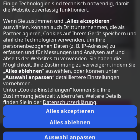
Einige Technologien sind technisch notwendig, damit
die Website zuverlässig funktioniert.
Wenn Sie zustimmen und „
Alles akzeptieren
“
auswählen, können auch Drittunternehmen, die als
Partner agieren, Cookies auf Ihrem Gerät speichern und
ähnliche Technologien verwenden, um Ihre
personenbezogenen Daten (z. B. IP-Adresse) zu
erfassen und für Messungen und Analysen auf und
Direct-View-LED-Konfigurator
abseits der Websites zu verwenden. Sie haben die
Möglichkeit, Ihre Zustimmung zu verweigern, indem Sie
Konfigurieren Sie Ihre individuelle LED-Wand.
„
Alles ablehnen
“ auswählen, oder können unter
Direct-View-LED-Konfigurator öffnen
„
Auswahl anpassen
“ detailliertere Einstellungen
vornehmen.
Unter „
Cookie-Einstellungen
“ können Sie Ihre
Zustimmung jederzeit widerrufen. Weitere Details
finden Sie in der
Datenschutzerklärung
.
Kontaktieren Sie Sharp
Alles akzeptieren
Alles ablehnen
Auswahl anpassen