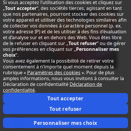
Si vous acceptez l’utilisation des cookies et cliquez sur
„
Tout accepter
“, des sociétés tierces, agissant en tant
que nos partenaires, pourront stocker des cookies sur
votre appareil et utiliser des technologies similaires afin
de collecter vos données à caractère personnel (p. ex.
votre adresse IP) et de les utiliser à des fins d’évaluation
et d’analyse sur et en dehors des Web. Vous êtes libre
de le refuser en cliquant sur „
Tout refuser
“ ou de gérer
vos préférences en cliquant sur „
Personnaliser mes
choix
“.
Vous avez également la possibilité de retirer votre
consentement à n’importe quel moment depuis la
rubrique «
Paramètres des cookies
». Pour de plus
amples informations, nous vous invitons à consulter la
Déclaration de confidentialité
Déclaration de
confidentialité
.
Tout accepter
®
Sharp MultiSync
E659
Tout refuser
LCD 65" Essential Large Format Display
Fiche produit
Personnaliser mes choix
comparer