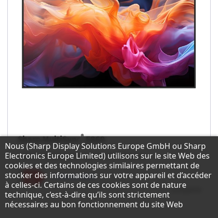
®
Sharp MultiSync
E869
Remarque concernant la protection des do
Nous (Sharp Display Solutions Europe GmbH ou Sharp
LCD 86" Essential Large Format Display
Electronics Europe Limited) utilisons sur le site Web des
cookies et des technologies similaires permettant de
stocker des informations sur votre appareil et d’accéder
Fiche produit
à celles-ci. Certains de ces cookies sont de nature
comparer
technique, c’est-à-dire qu’ils sont strictement
nécessaires au bon fonctionnement du site Web