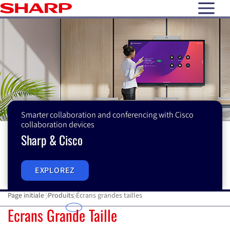
open N
Smarter collaboration and conferencing with Cisco
collaboration devices
Sharp & Cisco
EXPLOREZ
Page initiale
Produits
Écrans grandes tailles
Ecrans Grande Taille
Ecrans Grande Taille
É