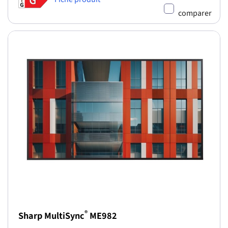
comparer
®
Sharp MultiSync
ME982