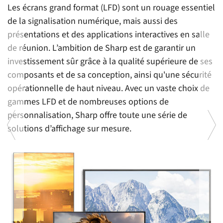
Les écrans grand format (LFD) sont un rouage essentiel
de la signalisation numérique, mais aussi des
présentations et des applications interactives en salle
de réunion. L’ambition de Sharp est de garantir un
investissement sûr grâce à la qualité supérieure de ses
composants et de sa conception, ainsi qu'une sécurité
opérationnelle de haut niveau. Avec un vaste choix de
gammes LFD et de nombreuses options de
personnalisation, Sharp offre toute une série de
solutions d’affichage sur mesure.
e
E
g
a
es
et
le
au
p
d