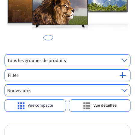
Previous
Ne
on
le
s
f
Tous les groupes de produits
Filter
Nouveautés