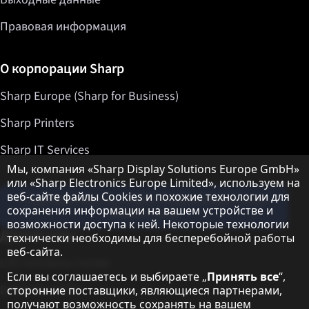
Правовая информация
О корпорации Sharp
Sharp Europe (Sharp for Business)
Sharp Printers
Sharp IT Services
Примечание о защите данных
Мы, компания «Sharp Display Solutions Europe GmbH»
или «Sharp Electronics Europe Limited», используем на
веб-сайте файлы Cookies и похожие технологии для
Подпишитесь на наши информационные
сохранения информации на вашем устройстве и
бюллетени
возможности доступа к ней. Некоторые технологии
Другие темы
технически необходимы для бесперебойной работы
веб-сайта.
LED Solutions Center
Если вы соглашаетесь и выбираете „
Принять все
“,
Direct View LED
сторонние поставщики, являющиеся партнерами,
получают возможность сохранять на вашем