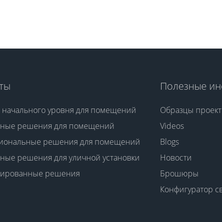
ты
Полезные ин
 начального уровня для помещений
Образцы проект
тные решения для помещений
Videos
иональные решения для помещений
Blogs
ные решения для уличной установки
Новости
зированные решения
Брошюры
Конфигуратор 