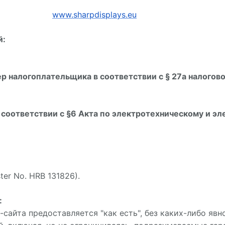
www.sharpdisplays.eu
й:
 налогоплательщика в соответствии с § 27a налогово
соответствии с §6 Акта по электротехническому и э
ter No. HRB 131826).
:
-сайта предоставляется "как есть", без каких-либо яв