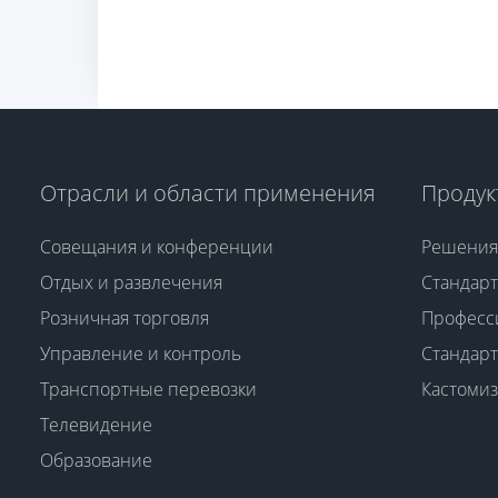
Отрасли и области применения
Продук
Совещания и конференции
Решения
Отдых и развлечения
Стандар
Розничная торговля
Професс
Управление и контроль
Стандарт
Транспортные перевозки
Кастоми
Телевидение
Образование