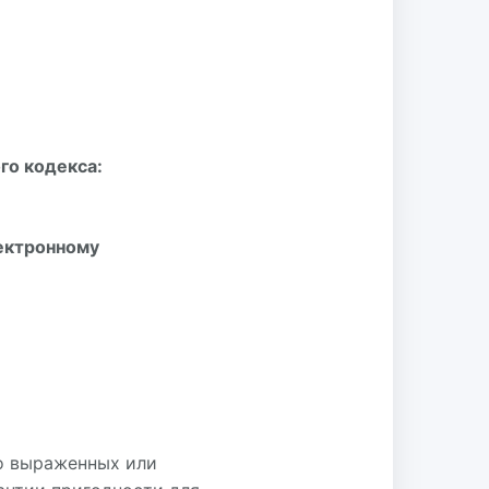
го кодекса:
лектронному
но выраженных или