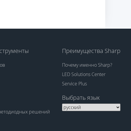
струменты
Преимущества Sharp
ов
Почему именно Sharp?
LED Solutions Center
Service Plus
Выбрать язык
светодиодных решений