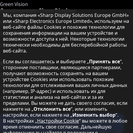
Green Vision
О корпорации Sharp Displays
Примечание о защите данных
Мы, компания «Sharp Display Solutions Europe GmbH»
или «Sharp Electronics Europe Limited», используем на
Sharp Display Solutions
веб-сайте файлы Cookies и похожие технологии для
сохранения информации на вашем устройстве и
Sharp Global Customer Program
возможности доступа к ней. Некоторые технологии
технически необходимы для бесперебойной работы
Контакты
веб-сайта.
Если вы соглашаетесь и выбираете „
Принять все
“,
О корпорации Sharp
сторонние поставщики, являющиеся партнерами,
получают возможность сохранять на вашем
Sharp Europe (Sharp for Business)
устройстве Cookies или использовать похожие
технологии для отслеживания ваших личных данных
Sharp Printers
(например, IP-адрес) и использовать их для
статистики и анализа на веб-сайтах и за их
Sharp IT Services
пределами. Вы можете не дать своего согласия, если
нажмете на „
Отклонить все
“, или изменить
настройки, если нажмете на „
Изменить выбор
“.
Подпишитесь на наши информационные
В настройках „
Настройки Cookie
“ вы можете в любое
бюллетени
время отмениить свое согласие. Дальнейшую
информацию вы найдете в положении о