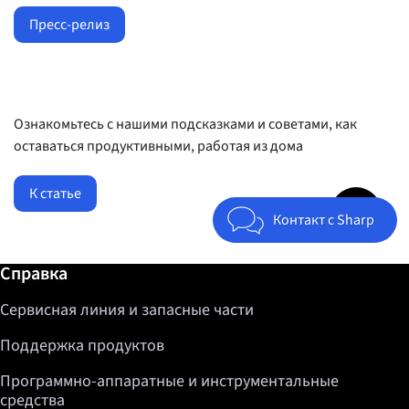
Пресс-релиз
Ознакомьтесь с нашими подсказками и советами, как
оставаться продуктивными, работая из дома
К статье
Jump to top 
Контакт с Sharp
Дополнительная информация / Справка
Справка
Сервисная линия и запасные части
Поддержка продуктов
Программно-аппаратные и инструментальные
средства