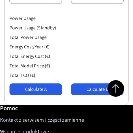
Power Usage
Power Usage (Standby)
Total Power Usage
Energy Cost/Year (€)
Total Energy Cost (€)
Total Model Price (€)
Total TCO (€)
Jump to top 
Calculate A
Calculate B
Dalsze informacje / Pomoc
Pomoc
Kontakt z serwisem i części zamienne
Wsparcie produktowe