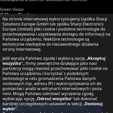
Green Vision
O Sharp Displays
Informacja o ochronie danych
Na stronie internetowej wykorzystujemy (spółka Sharp
Solutions Europe GmbH lub spółka Sharp Electronics
Sharp Display Solutions
Europe Limited) pliki cookie i podobne technologie do
przechowywania i uzyskiwania dostępu do informacji na
Sharp Global Customer Program
Państwa urządzeniu. Niektóre technologie są
Kontakt
technicznie niezbędne do niezawodnego działania
strony internetowej.
Jeśli wyrażą Państwo zgodę i wybiorą opcję „
Akceptuj
O Sharp
wszystko
“,, firmy zewnętrzne działające jako nasi
partnerzy mogą również przechowywać pliki cookie na
Sharp Europe (Sharp for Business)
Państwa urządzeniu i korzystać z podobnych
technologii w celu gromadzenia Państwa danych
Sharp Printers
osobowych (np. adresu IP) i wykorzystywania ich do
pomiarów i analiz w witrynach internetowych i poza
Sharp IT Services
nimi. Mogą Państwo odmówić wyrażenia zgody,
wybierając opcję „
Odrzuć wszystko
“ lub dokonać
bardziej szczegółowych ustawień w sekcji „
Dostosuj
Zapisz się do naszego newslettera
wybór
“.