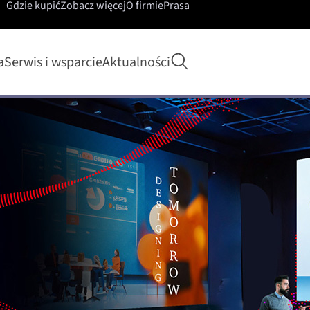
Gdzie kupić
Zobacz więcej
O firmie
Prasa
Rozpocznij wyszukiwa
a
Serwis i wsparcie
Aktualności