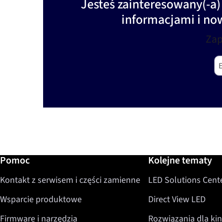
Jesteś zainteresowany(-a
informacjami i no
Zap
E-
Dalsze informacje / Pomoc
Pomoc
Kolejne tematy
Kontakt z serwisem i części zamienne
LED Solutions Cent
Wsparcie produktowe
Direct View LED
Firmware i narzędzia
Rozwiązania dla kin