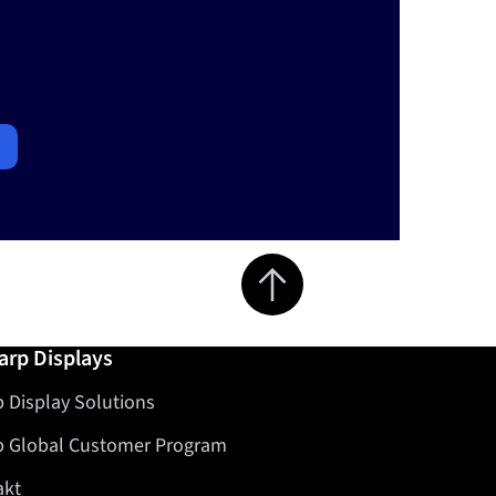
Jump to top of page
arp Displays
 Display Solutions
p Global Customer Program
akt