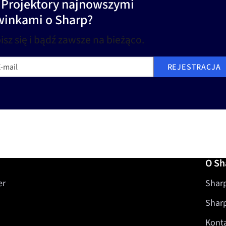
) Projektory najnowszymi
winkami o Sharp?
isz się i bądź zawsze na bieżąco.
mail
REJESTRACJA
O Sh
er
Sharp
Shar
Kont