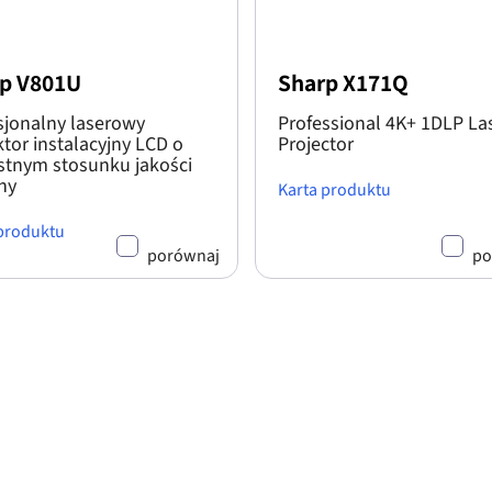
p V801U
Sharp X171Q
sjonalny laserowy
Professional 4K+ 1DLP La
ktor instalacyjny LCD o
Projector
stnym stosunku jakości
ny
Karta produktu
 produktu
porównaj
po