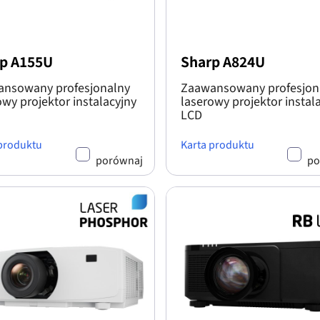
p A155U
Sharp A824U
nsowany profesjonalny
Zaawansowany profesjon
owy projektor instalacyjny
laserowy projektor instal
LCD
 produktu
Karta produktu
porównaj
po