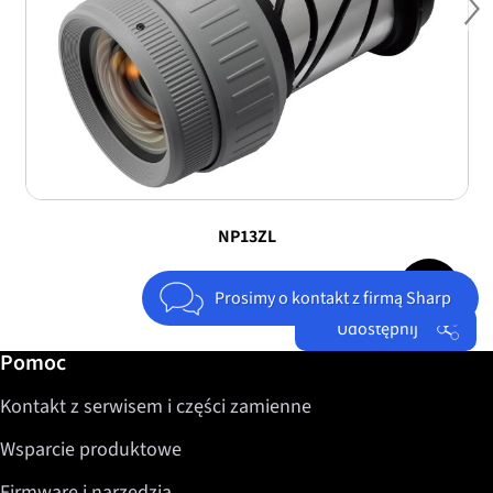
Ne
NP13ZL
Jump to top 
Prosimy o kontakt z firmą Sharp
Udostępnij
Dalsze informacje / Pomoc
Pomoc
Facebook
Kontakt z serwisem i części zamienne
Twitter
LinkedIn
Wsparcie produktowe
Firmware i narzędzia