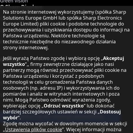
Green Vision
O Sharp Displays
Informacja o ochronie danych
Na stronie internetowej wykorzystujemy (spółka Sharp
Solutions Europe GmbH lub spółka Sharp Electronics
Sharp Display Solutions
Europe Limited) pliki cookie i podobne technologie do
przechowywania i uzyskiwania dostępu do informacji na
Sharp Global Customer Program
Państwa urządzeniu. Niektóre technologie są
Kontakt
technicznie niezbędne do niezawodnego działania
strony internetowej.
Jeśli wyrażą Państwo zgodę i wybiorą opcję „
Akceptuj
O Sharp
wszystko
“,, firmy zewnętrzne działające jako nasi
partnerzy mogą również przechowywać pliki cookie na
Sharp Europe (Sharp for Business)
Państwa urządzeniu i korzystać z podobnych
technologii w celu gromadzenia Państwa danych
Sharp Printers
osobowych (np. adresu IP) i wykorzystywania ich do
pomiarów i analiz w witrynach internetowych i poza
Sharp IT Services
nimi. Mogą Państwo odmówić wyrażenia zgody,
wybierając opcję „
Odrzuć wszystko
“ lub dokonać
bardziej szczegółowych ustawień w sekcji „
Dostosuj
Zapisz się do naszego newslettera
wybór
“.
Zgodę można wycofać w dowolnym momencie w sekcji
Our partner programmes
„
Ustawienia plików cookie
”. Więcej informacji można