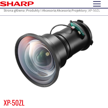
open N
Strona główna
Produkty I Akcesoria
Akcesoria
Projektory
XP-50ZL
XP-50ZL