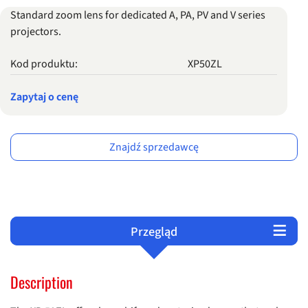
Standard zoom lens for dedicated A, PA, PV and V series
projectors.
Kod produktu:
XP50ZL
Zapytaj o cenę
Znajdź sprzedawcę
Przegląd
Serwis i wsparcie
Produkty
Description