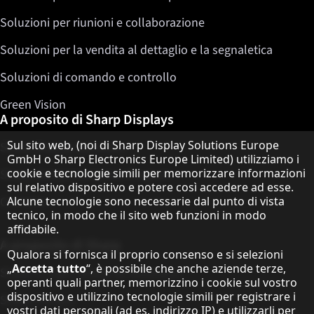
Soluzioni per riunioni e collaborazione
Soluzioni per la vendita al dettaglio e la segnaletica
Soluzioni di comando e controllo
Green Vision
A proposito di Sharp Displays
Informativa sulla protezione dei dati
Sul sito web, (noi di Sharp Display Solutions Europe
Sharp Display Solutions
GmbH o Sharp Electronics Europe Limited) utilizziamo i
cookie e tecnologie simili per memorizzare informazioni
Sharp Global Customer Program
sul relativo dispositivo e potere così accedere ad esse.
Contatto
Alcune tecnologie sono necessarie dal punto di vista
tecnico, in modo che il sito web funzioni in modo
affidabile.
A proposito di Sharp
Qualora si fornisca il proprio consenso e si selezioni
„
Accetta tutto
“, è possibile che anche aziende terze,
Sharp Europe (Sharp for Business)
operanti quali partner, memorizzino i cookie sul vostro
dispositivo e utilizzino tecnologie simili per registrare i
Sharp Printers
vostri dati personali (ad es. indirizzo IP) e utilizzarli per