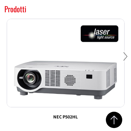
Prodotti
Ne
Jump to top 
NEC P502HL