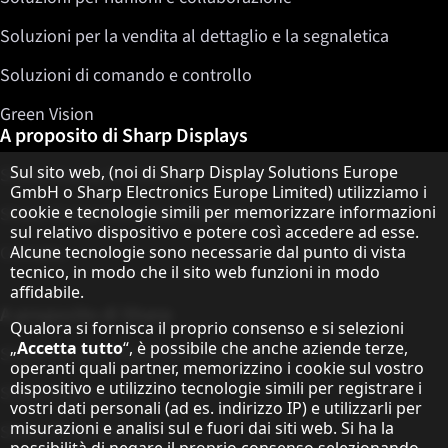
Soluzioni per la vendita al dettaglio e la segnaletica
Soluzioni di comando e controllo
Green Vision
A proposito di Sharp Displays
Informativa sulla protezione dei dati
Sul sito web, (noi di Sharp Display Solutions Europe
Sharp Display Solutions
GmbH o Sharp Electronics Europe Limited) utilizziamo i
cookie e tecnologie simili per memorizzare informazioni
Sharp Global Customer Program
sul relativo dispositivo e potere così accedere ad esse.
Contatto
Alcune tecnologie sono necessarie dal punto di vista
tecnico, in modo che il sito web funzioni in modo
affidabile.
A proposito di Sharp
Qualora si fornisca il proprio consenso e si selezioni
„
Accetta tutto
“, è possibile che anche aziende terze,
Sharp Europe (Sharp for Business)
operanti quali partner, memorizzino i cookie sul vostro
dispositivo e utilizzino tecnologie simili per registrare i
Sharp Printers
vostri dati personali (ad es. indirizzo IP) e utilizzarli per
misurazioni e analisi sul e fuori dai siti web. Si ha la
Sharp IT Services