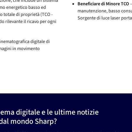
ione, che include un sistema
Beneficiare di Minore TCO
–
umo energetico basso ed
manutenzione, basso consum
to totale di proprietà (TCO -
Sorgente di luce laser port
rilevante il ricavo per ogni
cinematografica digitale di
magini in movimento
ema digitale e le ultime notizie
 dal mondo Sharp?