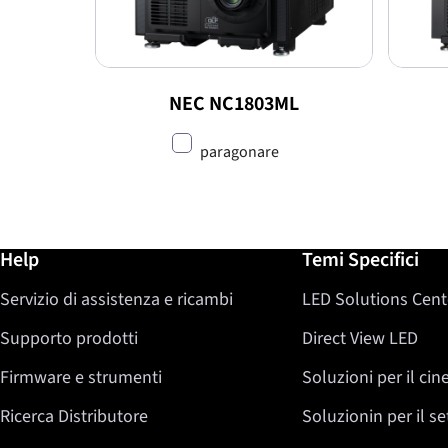
NEC NC1803ML
paragonare
Ulteriori informazioni / Help
Help
Temi Specifici
Servizio di assistenza e ricambi
LED Solutions Cent
Supporto prodotti
Direct View LED
Firmware e strumenti
Soluzioni per il ci
Ricerca Distributore
Soluzionin per il s