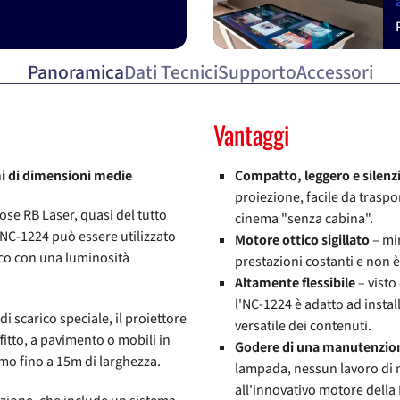
Panoramica
Dati Tecnici
Supporto
Accessori
Vantaggi
mi di dimensioni medie
Compatto, leggero e silenz
proiezione, facile da traspo
ose RB Laser, quasi del tutto
cinema "senza cabina".
e NC-1224 può essere utilizzato
Motore ottico sigillato
– mi
co con una luminosità
prestazioni costanti e non 
Altamente flessibile
– visto
l'NC-1224 è adatto ad instal
i scarico speciale, il proiettore
versatile dei contenuti.
fitto, a pavimento o mobili in
Godere di una manutenzion
mo fino a 15m di larghezza.
lampada, nessun lavoro di 
all'innovativo motore della