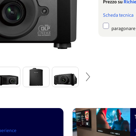
Prezzo su
Richi
Scheda tecnica
paragonare
Next
perience