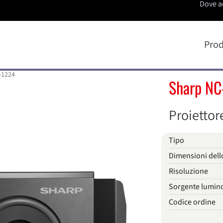
Dove a
Prod
-1224
Sharp NC
Proiettor
Tipo
Dimensioni dell
Risoluzione
Sorgente lumin
Codice ordine