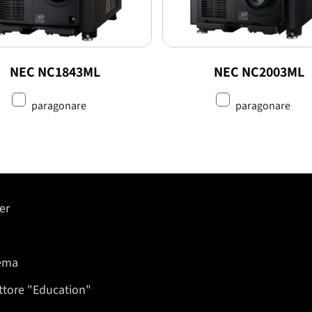
NEC NC1843ML
NEC NC2003ML
paragonare
paragonare
er
nema
ettore "Education"