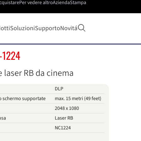
cquistare
Per vedere altro
Azienda
Stampa
Apri ricerca
otti
Soluzioni
Supporto
Novitá
-1224
e laser RB da cinema
DLP
o schermo supportate
max. 15 metri (49 feet)
2048 x 1080
osa
Laser RB
NC1224