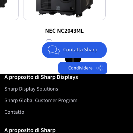
Nex
NEC NC2043ML
paragonare
Contatta Sharp
Jump to top of page
Condividere
A proposito di Sharp Displays
Facebook
Sharp Display Solutions
Twitter
LinkedIn
Sharp Global Customer Program
Contatto
A proposito di Sharp