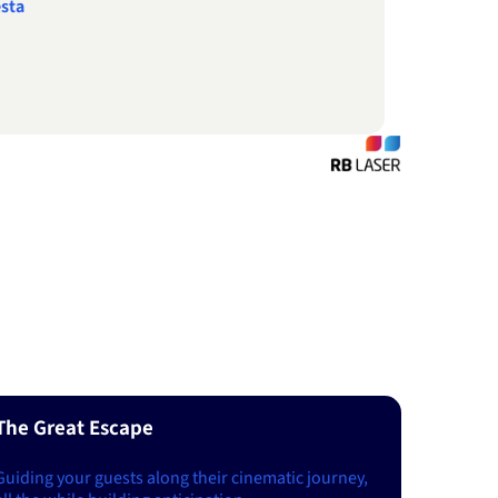
esta
The Great Escape
Guiding your guests along their cinematic journey,