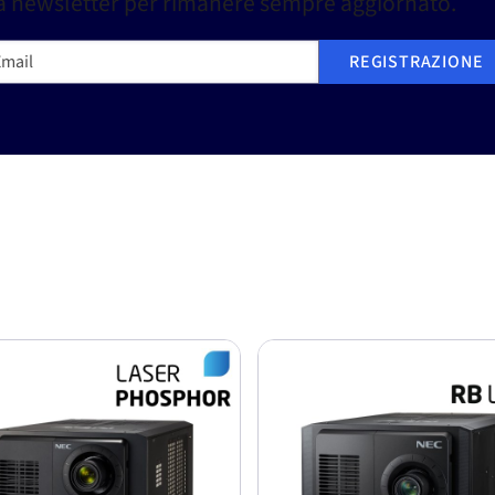
stra newsletter per rimanere sempre aggiornato.
ail
REGISTRAZIONE