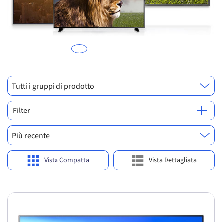
a
in
Tutti i gruppi di prodotto
Filter
Più recente