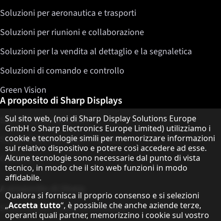
Soluzioni per aeronautica e trasporti
Soluzioni per riunioni e collaborazione
Soluzioni per la vendita al dettaglio e la segnaletica
Soluzioni di comando e controllo
Green Vision
A proposito di Sharp Displays
Informativa sulla protezione dei dati
Sul sito web, (noi di Sharp Display Solutions Europe
Sharp Display Solutions
GmbH o Sharp Electronics Europe Limited) utilizziamo i
cookie e tecnologie simili per memorizzare informazioni
Sharp Global Customer Program
sul relativo dispositivo e potere così accedere ad esse.
Alcune tecnologie sono necessarie dal punto di vista
Contatto
tecnico, in modo che il sito web funzioni in modo
affidabile.
A proposito di Sharp
Qualora si fornisca il proprio consenso e si selezioni
„
Accetta tutto
“, è possibile che anche aziende terze,
Sharp Europe (Sharp for Business)
operanti quali partner, memorizzino i cookie sul vostro