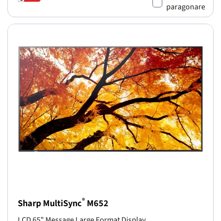
paragonare
®
Sharp MultiSync
M652
LCD 65" Message Large Format Display