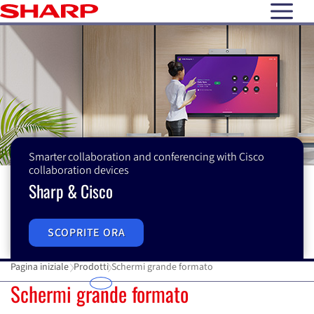
open N
Smarter collaboration and conferencing with Cisco
collaboration devices
Sharp & Cisco
SCOPRITE ORA
Pagina iniziale
Prodotti
Schermi grande formato
Schermi grande formato
Schermi grande formato
S