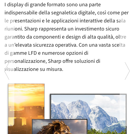
I display di grande formato sono una parte
indispensabile della segnaletica digitale, così come per
le presentazioni e le applicazioni interattive della sala
riunioni. Sharp rappresenta un investimento sicuro
garantito da componenti e design di alta qualità, oltre
a un'elevata sicurezza operativa. Con una vasta scelta
di gamme LFD e numerose opzioni di
personalizzazione, Sharp offre soluzioni di
visualizzazione su misura.
En
d
 a
l'
to
cl
à
pe
i
O
Previous
Ne
mu