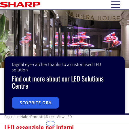
open N
Digital eye-catcher thanks to a customised LED
solution
Find out more about our LED Solutions
Centre
SCOPRITE ORA
Pagina iniziale
Prodotti
Direct View LED
Direct View LED
LED essenziale per interni
L