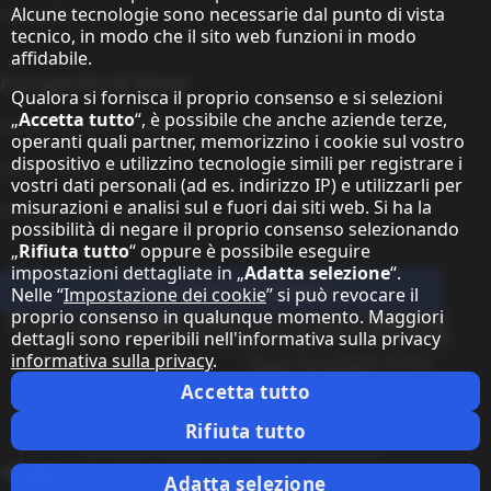
Alcune tecnologie sono necessarie dal punto di vista
Contatto
tecnico, in modo che il sito web funzioni in modo
affidabile.
A proposito di Sharp
Qualora si fornisca il proprio consenso e si selezioni
„
Accetta tutto
“, è possibile che anche aziende terze,
Sharp Europe (Sharp for Business)
operanti quali partner, memorizzino i cookie sul vostro
dispositivo e utilizzino tecnologie simili per registrare i
Sharp Printers
vostri dati personali (ad es. indirizzo IP) e utilizzarli per
misurazioni e analisi sul e fuori dai siti web. Si ha la
Sharp IT Services
possibilità di negare il proprio consenso selezionando
„
Rifiuta tutto
“ oppure è possibile eseguire
impostazioni dettagliate in „
Adatta selezione
“.
Iscriviti alla newsletter
Nelle “
Impostazione dei cookie
” si può revocare il
proprio consenso in qualunque momento. Maggiori
Our partner programmes
dettagli sono reperibili nell'informativa sulla privacy
informativa sulla privacy
.
Our social media profiles
Sharp X feed
Sharp YouTube channel
Sharp LinkedIn profile
Sharp Facebook page
Accetta tutto
Informazione giuridica
Informativa sulla Privacy
Impostazione dei cookie
Rifiuta tutto
Termini
Privacy
Informazione giuridica
Cambio paese
Adatta selezione