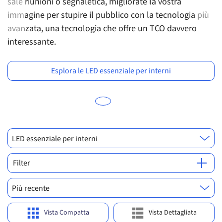
sale riunioni o segnaletica, migliorate la vostra
ne
immagine per stupire il pubblico con la tecnologia più
t
avanzata, una tecnologia che offre un TCO davvero
un
Previous
Ne
interessante.
Esplora le LED essenziale per interni
LED essenziale per interni
Filter
Più recente