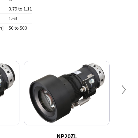
0.79 to 1.11
1.63
h]
50 to 500
Nex
NP20ZL