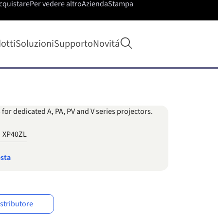
cquistare
Per vedere altro
Azienda
Stampa
Apri ricerca
otti
Soluzioni
Supporto
Novitá
for dedicated A, PA, PV and V series projectors.
XP40ZL
esta
istributore