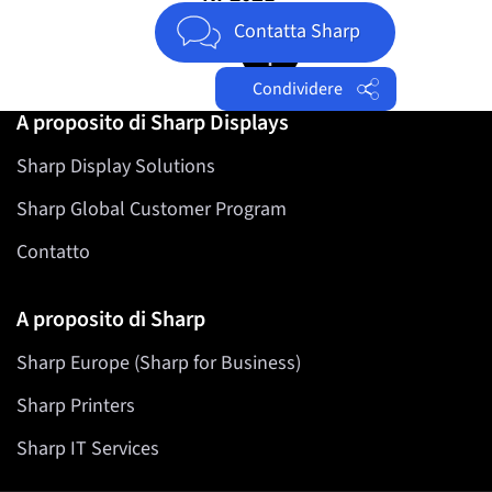
Jump to top of page
Contatta Sharp
Condividere
A proposito di Sharp Displays
Facebook
Sharp Display Solutions
Twitter
LinkedIn
Sharp Global Customer Program
Contatto
A proposito di Sharp
Sharp Europe (Sharp for Business)
Sharp Printers
Sharp IT Services