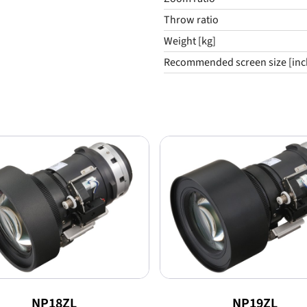
Throw ratio
Weight [kg]
Recommended screen size [inc
NP18ZL
NP19ZL