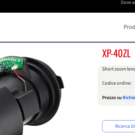
Dove a
Prod
XP-40ZL
Short zoom lens 
Codice ordine:
Prezzo su
Richi
Ricerca D