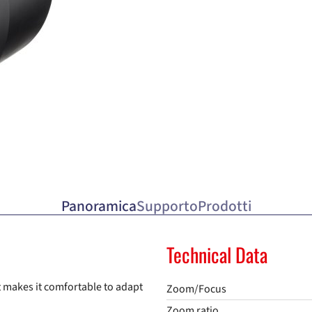
Panoramica
Supporto
Prodotti
Technical Data
t makes it comfortable to adapt
Zoom/Focus
Zoom ratio