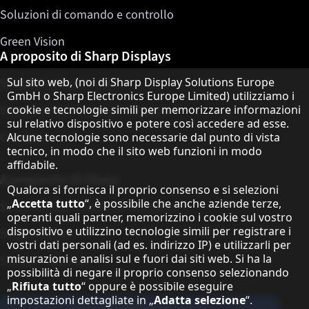
Soluzioni di comando e controllo
Green Vision
A proposito di Sharp Displays
Informativa sulla protezione dei dati
Sul sito web, (noi di Sharp Display Solutions Europe
Sharp Display Solutions
GmbH o Sharp Electronics Europe Limited) utilizziamo i
cookie e tecnologie simili per memorizzare informazioni
Sharp Global Customer Program
sul relativo dispositivo e potere così accedere ad esse.
Contatto
Alcune tecnologie sono necessarie dal punto di vista
tecnico, in modo che il sito web funzioni in modo
affidabile.
A proposito di Sharp
Qualora si fornisca il proprio consenso e si selezioni
„
Accetta tutto
“, è possibile che anche aziende terze,
Sharp Europe (Sharp for Business)
operanti quali partner, memorizzino i cookie sul vostro
dispositivo e utilizzino tecnologie simili per registrare i
Sharp Printers
vostri dati personali (ad es. indirizzo IP) e utilizzarli per
misurazioni e analisi sul e fuori dai siti web. Si ha la
Sharp IT Services
possibilità di negare il proprio consenso selezionando
„
Rifiuta tutto
“ oppure è possibile eseguire
impostazioni dettagliate in „
Adatta selezione
“.