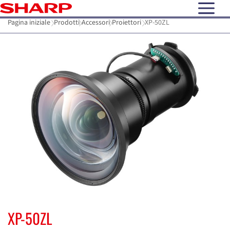
open N
Pagina iniziale
Prodotti
Accessori
Proiettori
XP-50ZL
XP-50ZL