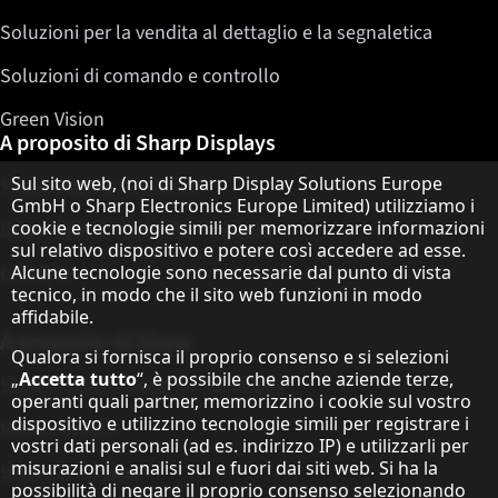
Soluzioni per la vendita al dettaglio e la segnaletica
Soluzioni di comando e controllo
Green Vision
A proposito di Sharp Displays
Informativa sulla protezione dei dati
Sul sito web, (noi di Sharp Display Solutions Europe
Sharp Display Solutions
GmbH o Sharp Electronics Europe Limited) utilizziamo i
cookie e tecnologie simili per memorizzare informazioni
Sharp Global Customer Program
sul relativo dispositivo e potere così accedere ad esse.
Alcune tecnologie sono necessarie dal punto di vista
Contatto
tecnico, in modo che il sito web funzioni in modo
affidabile.
A proposito di Sharp
Qualora si fornisca il proprio consenso e si selezioni
„
Accetta tutto
“, è possibile che anche aziende terze,
Sharp Europe (Sharp for Business)
operanti quali partner, memorizzino i cookie sul vostro
dispositivo e utilizzino tecnologie simili per registrare i
Sharp Printers
vostri dati personali (ad es. indirizzo IP) e utilizzarli per
misurazioni e analisi sul e fuori dai siti web. Si ha la
Sharp IT Services
possibilità di negare il proprio consenso selezionando