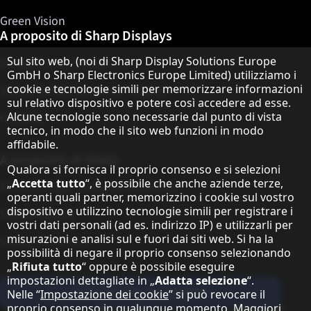
Green Vision
A proposito di Sharp Displays
Informativa sulla protezione dei dati
Sul sito web, (noi di Sharp Display Solutions Europe
Sharp Display Solutions
GmbH o Sharp Electronics Europe Limited) utilizziamo i
cookie e tecnologie simili per memorizzare informazioni
Sharp Global Customer Program
sul relativo dispositivo e potere così accedere ad esse.
Contatto
Alcune tecnologie sono necessarie dal punto di vista
tecnico, in modo che il sito web funzioni in modo
affidabile.
A proposito di Sharp
Qualora si fornisca il proprio consenso e si selezioni
„
Accetta tutto
“, è possibile che anche aziende terze,
Sharp Europe (Sharp for Business)
operanti quali partner, memorizzino i cookie sul vostro
dispositivo e utilizzino tecnologie simili per registrare i
Sharp Printers
vostri dati personali (ad es. indirizzo IP) e utilizzarli per
misurazioni e analisi sul e fuori dai siti web. Si ha la
Sharp IT Services
possibilità di negare il proprio consenso selezionando
„
Rifiuta tutto
“ oppure è possibile eseguire
impostazioni dettagliate in „
Adatta selezione
“.
Iscriviti alla newsletter
Nelle “
Impostazione dei cookie
” si può revocare il
proprio consenso in qualunque momento. Maggiori