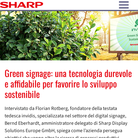
open N
Green signage: una tecnologia durevole
e affidabile per favorire lo sviluppo
sostenibile
Intervistato da Florian Rotberg, fondatore della testata
tedesca invidis, specializzata nel settore del digital signage,
Bernd Eberhardt, amministratore delegato di Sharp Display
Solutions Europe GmbH, spiega come l’azienda persegua