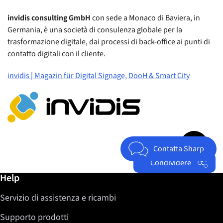
invidis consulting GmbH
con sede a Monaco di Baviera, in
Germania, è una società di consulenza globale per la
trasformazione digitale, dai processi di back-office ai punti di
contatto digitali con il cliente.
invidis | Magazin für Digital Signage, DooH & Smart City
Jump to top 
Contatta Sharp
Condividere
Ulteriori informazioni / Help
Help
Facebook
Servizio di assistenza e ricambi
Twitter
LinkedIn
Supporto prodotti