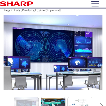
open N
Page initiale
Produits
Logiciel
Hiperwall