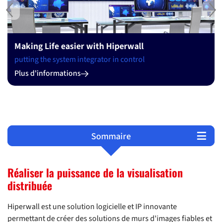
Previous
Ne
Making Life easier with Hiperwall
putting the system integrator in control
Plus d'informations
Sommaire
Configuration du système
Documents
Produits
Réaliser la puissance de la visualisation
distribuée
Hiperwall est une solution logicielle et IP innovante
permettant de créer des solutions de murs d'images fiables et