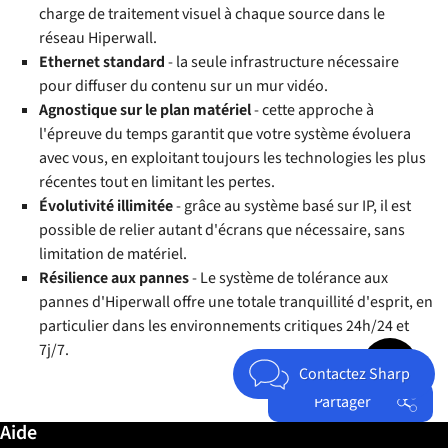
charge de traitement visuel à chaque source dans le
réseau Hiperwall.
Ethernet standard
- la seule infrastructure nécessaire
pour diffuser du contenu sur un mur vidéo.
Agnostique sur le plan matériel
- cette approche à
l'épreuve du temps garantit que votre système évoluera
avec vous, en exploitant toujours les technologies les plus
récentes tout en limitant les pertes.
Évolutivité illimitée
- grâce au système basé sur IP, il est
possible de relier autant d'écrans que nécessaire, sans
limitation de matériel.
Résilience aux pannes
- Le système de tolérance aux
pannes d'Hiperwall offre une totale tranquillité d'esprit, en
particulier dans les environnements critiques 24h/24 et
Jump to top 
7j/7.
Contactez Sharp
Partager
Informations complémentaires / Aide
Aide
Facebook