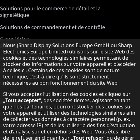
Solutions pour le commerce de détail et la
signalétique
Solutions de commandement et de contrôle
Green Vision
Remarque concernant la protection des do
A propos de Sharp Displays
Nous (Sharp Display Solutions Europe GmbH ou Sharp
Electronics Europe Limited) utilisons sur le site Web des
cookies et des technologies similaires permettant de
Sharp Display Solutions
stocker des informations sur votre appareil et d’accéder
Sharp Global Customer Program
à celles-ci. Certains de ces cookies sont de nature
technique, c’est-à-dire qu’ils sont strictement
Contact
nécessaires au bon fonctionnement du site Web
Si vous acceptez l’utilisation des cookies et cliquez sur
„
Tout accepter
“, des sociétés tierces, agissant en tant
A propos de Sharp
que nos partenaires, pourront stocker des cookies sur
votre appareil et utiliser des technologies similaires afin
Sharp Europe (Sharp for Business)
de collecter vos données à caractère personnel (p. ex.
votre adresse IP) et de les utiliser à des fins d’évaluation
Sharp Printers
et d’analyse sur et en dehors des Web. Vous êtes libre
de le refuser en cliquant sur „
Tout refuser
“ ou de gérer
Sharp IT Services