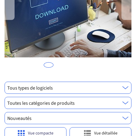
n
p
p
Previous
Ne
Tous types de logiciels
Toutes les catégories de produits
Nouveautés