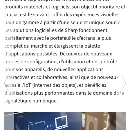
produits matériels et logiciels, son objectif prioritaire et
crucial est le suivant : offrir des expériences visuelles
haut de gamme à partir d'une seule et unique source.
Les solutions logicielles de Sharp fonctionnent
parfaitement avec le portefeuille d'écrans le plus
complet du marché et élargissent la palette
d'applications possibles. Découvrez de nouveaux
modes de configuration, d'utilisation et de contrôle
pour vos appareils, de nouvelles applications
s
L
interactives et collaboratives, ainsi que de nouveaux
de
accès à l'IoT (Internet des objets), et bénéficiez
ac
d'utilisations plus performantes dans le domaine de la
si
signalétique numérique.
n,
p
s
c
n
la
r