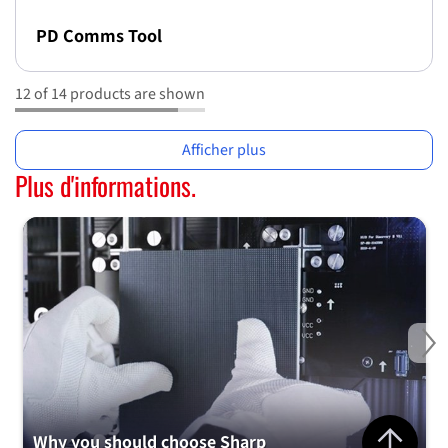
PD Comms Tool
12 of 14 products are shown
Afficher plus
Plus d'informations.
Ne
Jump to top 
Why you should choose Sharp