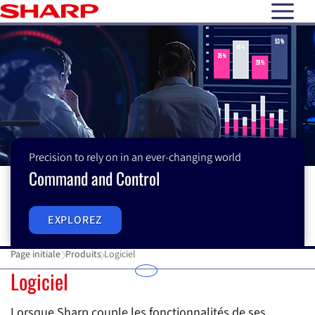
open N
Precision to rely on in an ever-changing world
Command and Control
EXPLOREZ
Page initiale
Produits
Logiciel
Logiciel
Logiciel
C
Lorsque Sharp couple les fonctionnalités de ses