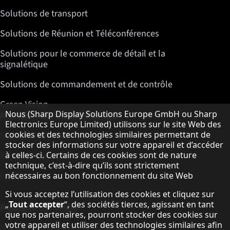
Solutions de transport
Solutions de Réunion et Téléconférences
Solutions pour le commerce de détail et la
signalétique
Solutions de commandement et de contrôle
Green Vision
Remarque concernant la protection des do
A propos de Sharp Displays
Nous (Sharp Display Solutions Europe GmbH ou Sharp
Electronics Europe Limited) utilisons sur le site Web des
cookies et des technologies similaires permettant de
Sharp Display Solutions
stocker des informations sur votre appareil et d’accéder
Sharp Global Customer Program
à celles-ci. Certains de ces cookies sont de nature
technique, c’est-à-dire qu’ils sont strictement
Contact
nécessaires au bon fonctionnement du site Web
Si vous acceptez l’utilisation des cookies et cliquez sur
„
Tout accepter
“, des sociétés tierces, agissant en tant
A propos de Sharp
que nos partenaires, pourront stocker des cookies sur
votre appareil et utiliser des technologies similaires afin
Sharp Europe (Sharp for Business)