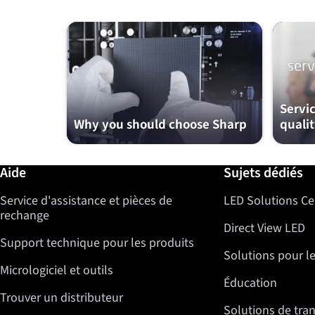
Servi
Why you should choose Sharp
qualit
Informations complémentaires / Aide
Aide
Sujets dédiés
Service d'assistance et pièces de
LED Solutions Ce
rechange
Direct View LED
Support technique pour les produits
Solutions pour l
Micrologiciel et outils
Éducation
Trouver un distributeur
Solutions de tra