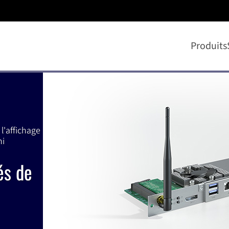
Produits
l'affichage
ni
és de