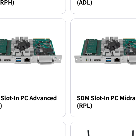
(RPH)
(ADL)
Slot-In PC Advanced
SDM Slot-In PC Midr
)
(RPL)