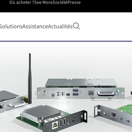
Où acheter ?
See More
Société
Presse
Ouvrir la recherche
Solutions
Assistance
Actualités