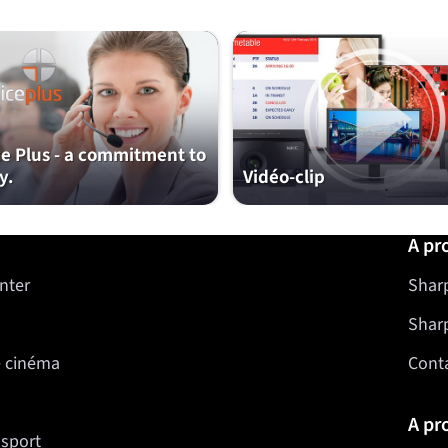
ce Plus - a commitment to
y.
Vidéo-clip
A pr
nter
Sharp
Shar
e cinéma
Cont
A pr
nsport