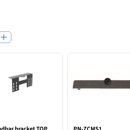
dbar bracket TOP
PN-ZCMS1