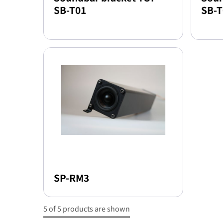
SB-T01
SB-T
SP-RM3
5 of 5 products are shown