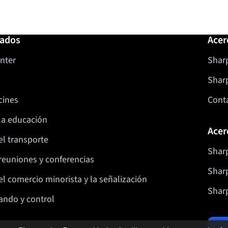
nados
Acer
nter
Sharp
Shar
cines
Cont
la educación
Acer
el transporte
Sharp
reuniones y conferencias
Sharp
l comercio minorista y la señalización
Sharp
ando y control