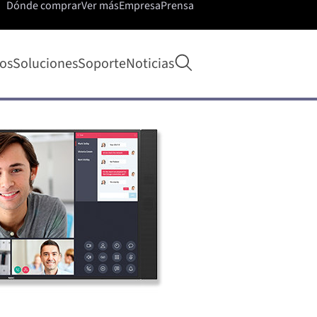
Dónde comprar
Ver más
Empresa
Prensa
Abrir búsqueda
os
Soluciones
Soporte
Noticias