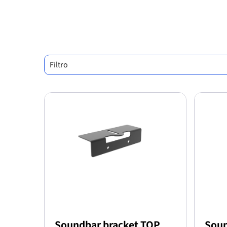
Filtro
Soundbar bracket TOP
Soun