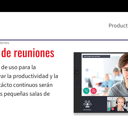
Product
niones
s de reuniones
s de reuniones
 de uso para la
ar la productividad y la
tácto continuos serán
las pequeñas salas de