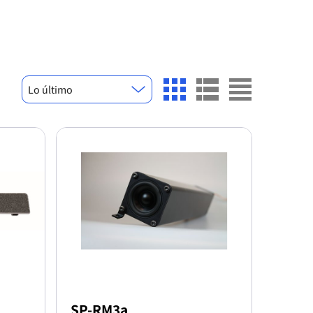
Lo último
SP-RM3a