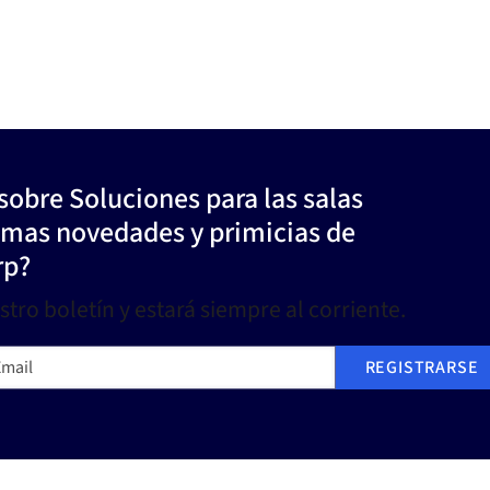
sobre Soluciones para las salas
timas novedades y primicias de
rp?
tro boletín y estará siempre al corriente.
ail
REGISTRARSE