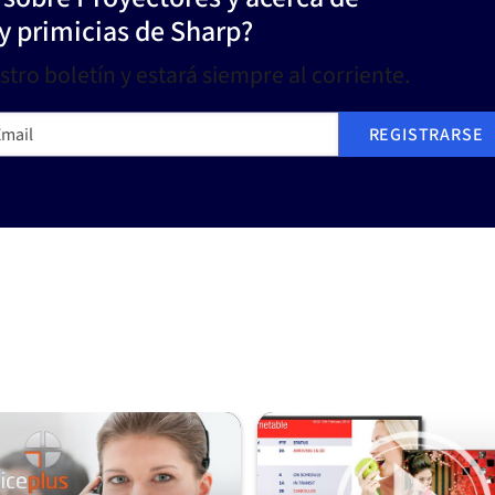
y primicias de Sharp?
tro boletín y estará siempre al corriente.
ail
REGISTRARSE