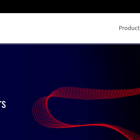
Product
rs