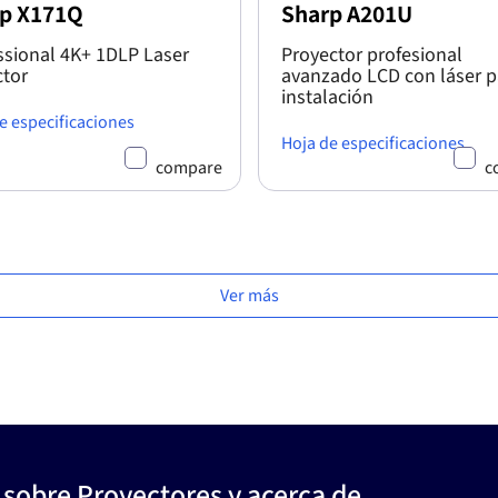
p X171Q
Sharp A201U
ssional 4K+ 1DLP Laser
Proyector profesional
ctor
avanzado LCD con láser p
instalación
e especificaciones
Hoja de especificaciones
compare
c
Ver más
 sobre Proyectores y acerca de