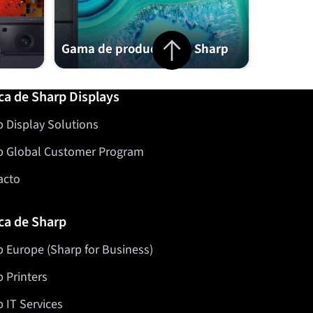
Jump to top of page
Gama de productos de Sharp
ca de Sharp Displays
 Display Solutions
p Global Customer Program
acto
ca de Sharp
 Europe (Sharp for Business)
 Printers
 IT Services