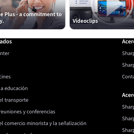
ce Plus - a commitment to
y.
Vídeoclips
nados
Acer
nter
Sharp
Shar
cines
Cont
la educación
Acer
el transporte
Sharp
reuniones y conferencias
Sharp
l comercio minorista y la señalización
Sharp