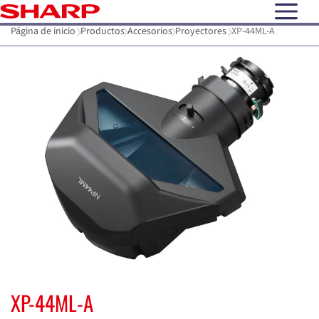
open N
Página de inicio
Productos
Accesorios
Proyectores
XP-44ML-A
XP-44ML-A