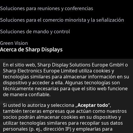
Soluciones para reuniones y conferencias
Soluciones para el comercio minorista y la señalización
Soluciones de mando y control
Green Vision
Acerca de Sharp Displays
Sharp Display Solutions
Aviso sobre protección de datos
En el sitio web, Sharp Display Solutions Europe GmbH o
Sharp Electronics Europe Limited utiliza cookies y
Sharp Global Customer Program
tecnologías similares para almacenar información en su
dispositivo y acceder a ella. Algunas tecnologías son
Contacto
técnicamente necesarias para que el sitio web funcione
de manera confiable.
Acerca de Sharp
Si usted lo autoriza y selecciona „
Aceptar todo
“,
también terceras empresas que actúan como nuestros
Sharp Europe (Sharp for Business)
socios podrán almacenar cookies en su dispositivo y
utilizar tecnologías similares para recopilar sus datos
Sharp Printers
personales (p. ej., dirección IP) y emplearlas para