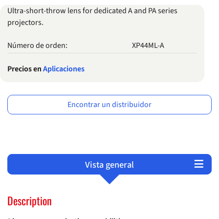
Ultra-short-throw lens for dedicated A and PA series
projectors.
Número de orden:
XP44ML-A
Precios en
Aplicaciones
Encontrar un distribuidor
Vista general
Productos
Soporte
Description