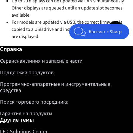
Up to 20 displays can be updated via LAN simultaneously.
Other displays are queued until an update slot becomes
available.
For models are updated via USB, the correct firmware is
Jump to top 
copied to a USB drive and instructions on how to update
Контакт с Sharp
are displayed.
Дополнительная информация / Справка
Справка
Сервисная линия и запасные части
Поддержка продуктов
Программно-аппаратные и инструментальные
средства
Поиск торгового посредника
Гарантия на продукты
Другие темы
LED Solutions Center