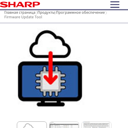
open N
Главная страница
Продукты
Программное обеспечение
Firmware Update Tool