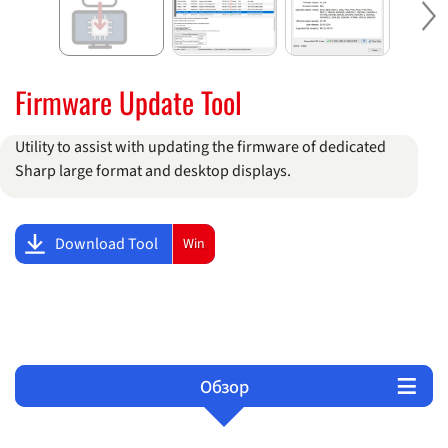
Ne
Firmware Update Tool
Utility to assist with updating the firmware of dedicated
Sharp large format and desktop displays.
Download Tool
Win
Обзор
Техническая поддержка
Продукты