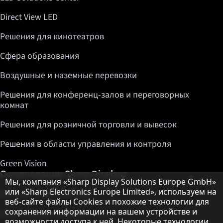
Direct View LED
Решения для кинотеатров
Сфера образования
Воздушные и наземные перевозки
Решения для конференц-залов и переговорных
комнат
Решения для розничной торговли и вывесок
Решения в области управления и контроля
Green Vision
О корпорации Sharp Displays
Примечание о защите данных
Мы, компания «Sharp Display Solutions Europe GmbH»
или «Sharp Electronics Europe Limited», используем на
Sharp Display Solutions
веб-сайте файлы Cookies и похожие технологии для
сохранения информации на вашем устройстве и
Sharp Global Customer Program
возможности доступа к ней. Некоторые технологии