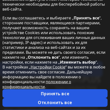
технически необходимы для бесперебойной работы
Контакты
веб-сайта.
Если вы соглашаетесь и выбираете „
Принять все
“,
О корпорации Sharp
сторонние поставщики, являющиеся партнерами,
получают возможность сохранять на вашем
Sharp Europe (Sharp for Business)
устройстве Cookies или использовать похожие
технологии для отслеживания ваших личных данных
Sharp Printers
(например, IP-адрес) и использовать их для
статистики и анализа на веб-сайтах и за их
Sharp IT Services
пределами. Вы можете не дать своего согласия, если
нажмете на „
Отклонить все
“, или изменить
настройки, если нажмете на „
Изменить выбор
“.
Подпишитесь на наши информационные
В настройках „
Настройки Cookie
“ вы можете в любое
бюллетени
время отмениить свое согласие. Дальнейшую
информацию вы найдете в положении о
Our partner programmes
конфиденциальности
положении о
конфиденциальности
.
Our social media profiles
Sharp YouTube channel
Принять все
Правовая информация
Политика конфиденциальности
Настройки Cookie
Отклонить все
ОУЗТС
Выходные данные
Правовая информация