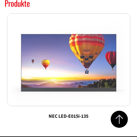
Produkte
Jump to top 
NEC LED-E015i-135