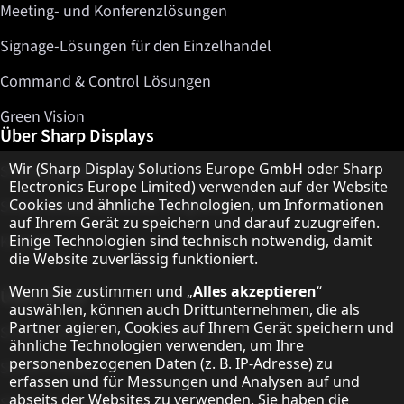
Meeting- und Konferenzlösungen
Signage-Lösungen für den Einzelhandel
Command & Control Lösungen
Green Vision
Über Sharp Displays
Hinweis zum Datenschutz
Wir (Sharp Display Solutions Europe GmbH oder Sharp
Sharp Display Solutions
Electronics Europe Limited) verwenden auf der Website
Cookies und ähnliche Technologien, um Informationen
Sharp Global Customer Programm
auf Ihrem Gerät zu speichern und darauf zuzugreifen.
Einige Technologien sind technisch notwendig, damit
Kontakt
die Website zuverlässig funktioniert.
Wenn Sie zustimmen und „
Alles akzeptieren
“
Über Sharp
auswählen, können auch Drittunternehmen, die als
Partner agieren, Cookies auf Ihrem Gerät speichern und
Sharp Europe (Sharp for Business)
ähnliche Technologien verwenden, um Ihre
personenbezogenen Daten (z. B. IP-Adresse) zu
Sharp Printers
erfassen und für Messungen und Analysen auf und
abseits der Websites zu verwenden. Sie haben die
Sharp IT Services