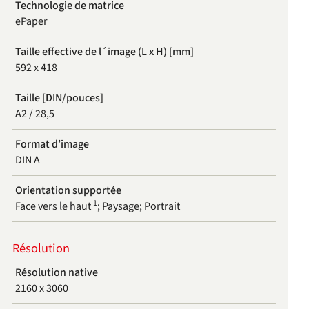
Technologie de matrice
ePaper
Taille effective de l´image (L x H) [mm]
592 x 418
Taille [DIN/pouces]
A2 / 28,5
Format d’image
DIN A
Orientation supportée
1
Face vers le haut
; Paysage; Portrait
Résolution
Résolution native
2160 x 3060