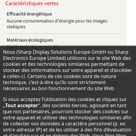
Caractéristiques vertes
Efficacité énergétique
Aucune consommation d'énergie pour les images
statiques
Matériaux écologiques
Matière plastique recyclée
Remarque concernant la protection des do
Nous (Sharp Display Solutions Europe GmbH ou Sharp
Electronics Europe Limited) utilisons sur le site Web des
cookies et des technologies similaires permettant de
Caractéristiques supplémentaires
stocker des informations sur votre appareil et d’accéder
à celles-ci. Certains de ces cookies sont de nature
Fourniture
technique, c’est-à-dire qu’ils sont strictement
Adaptateur d'alimentation CA; Affichage; Cable Clamps;
nécessaires au bon fonctionnement du site Web
Cordon d'alimentation; Supports de suspension et vis
Si vous acceptez l’utilisation des cookies et cliquez sur
Garantie
„
Tout accepter
“, des sociétés tierces, agissant en tant
3 ans
que nos partenaires, pourront stocker des cookies sur
votre appareil et utiliser des technologies similaires afin
Security
de collecter vos données à caractère personnel (p. ex.
votre adresse IP) et de les utiliser à des fins d’évaluation
IEEE802.1X (WiFi)
et d’analyse sur et en dehors des Web. Vous êtes libre