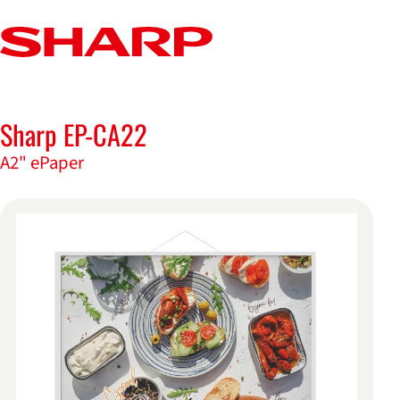
Sharp EP-CA22
Fiche produit pour Sharp EP-CA22
A2" ePaper