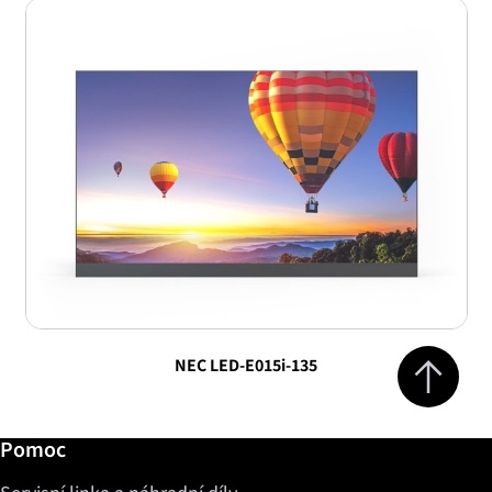
Jump to top 
NEC LED-E015i-135
Další informace / Pomoc
Pomoc