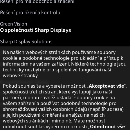
Řešení pro maloobchod a značení
Řešení pro řízení a kontrolu
Green Vision
O společnosti Sharp Displays
Sharp Display Solutions
Upozornění k ochraně osobních údajů
Na našich webových stránkách používáme soubory
Sharp Global Customer Program
cookie a podobné technologie pro ukládání a přístup k
informacím na vašem zařízení. Některé technologie jsou
Kontakty
technicky nezbytné pro spolehlivé fungování naší
webové stránky.
O společnosti Sharp
Pokud souhlasíte a vyberete možnost „
Akceptovat vše
“,
společnosti třetích stran, které vystupují jako naši
Sharp Europe (Sharp for Business)
partneři, mohou rovněž ukládat soubory cookie na
vašem zařízení a používat podobné technologie pro
Sharp Printers
shromažďování vašich osobních údajů (např. IP adresa)
a jejich používání k měření a analýzu na našich
Sharp IT Services
webových stránkách i mimo ně. Máte možnost
odmítnout souhlas výběrem možnosti „
Odmítnout vše
“