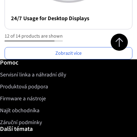
24/7 Usage for Desktop Displays
12 of 14 products are shown
Jump to top 
Zobrazit více
Další informace / Pomoc
Pomoc
Servisní linka a náhradní díly
Produktová podpora
Firmware a nástroje
Najít obchodníka
Záruční podmínky
Další témata