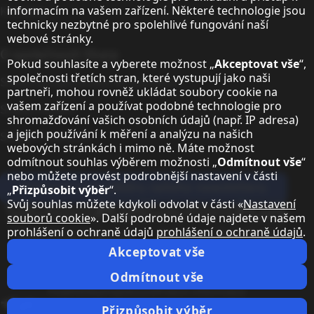
Kontakty
informacím na vašem zařízení. Některé technologie jsou
technicky nezbytné pro spolehlivé fungování naší
webové stránky.
O společnosti Sharp
Pokud souhlasíte a vyberete možnost „
Akceptovat vše
“,
společnosti třetích stran, které vystupují jako naši
Sharp Europe (Sharp for Business)
partneři, mohou rovněž ukládat soubory cookie na
vašem zařízení a používat podobné technologie pro
Sharp Printers
shromažďování vašich osobních údajů (např. IP adresa)
a jejich používání k měření a analýzu na našich
Sharp IT Services
webových stránkách i mimo ně. Máte možnost
odmítnout souhlas výběrem možnosti „
Odmítnout vše
“
nebo můžete provést podrobnější nastavení v části
Přihlaste se k odběru našeho newsletteru
„
Přizpůsobit výběr
“.
Svůj souhlas můžete kdykoli odvolat v části «
Nastavení
Our partner programmes
souborů cookie
». Další podrobné údaje najdete v našem
prohlášení o ochraně údajů
prohlášení o ochraně údajů
.
Our social media profiles
Sharp X feed
Sharp YouTube channel
Sharp LinkedIn profile
Sharp Facebook page
Akceptovat vše
Právní informace
Ochrana osobních údajů
Nastavení souborů cookie
Odmítnout vše
Podmínky
Impresum
Právní informace
Změnit zemi
Přizpůsobit výběr