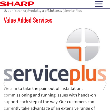
open N
Úvodní stránka
Produkty a příslušenství
Service Plus
Service Plus
S
Value Added Services
S
de
q
ta
f
c
co
t
We aim to take the pain out of installation,
re
commissioning and running issues with hands-on
support each step of the way. Our customers can
o
currently take advantage of an extensive range of