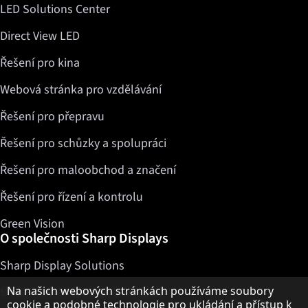
LED Solutions Center
Direct View LED
Řešení pro kina
Webová stránka pro vzdělávání
Řešení pro přepravu
Řešení pro schůzky a spolupráci
Řešení pro maloobchod a značení
Řešení pro řízení a kontrolu
Green Vision
O společnosti Sharp Displays
Sharp Display Solutions
Upozornění k ochraně osobních údajů
Na našich webových stránkách používáme soubory
Sharp Global Customer Program
cookie a podobné technologie pro ukládání a přístup k