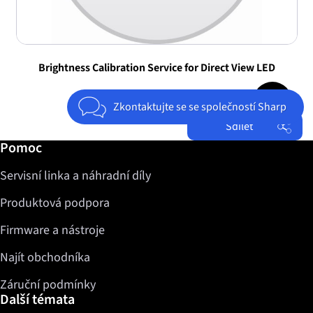
Brightness Calibration Service for Direct View LED
Jump to top 
Zkontaktujte se se společností Sharp
Sdílet
Další informace / Pomoc
Pomoc
Facebook
Servisní linka a náhradní díly
Twitter
LinkedIn
Produktová podpora
Firmware a nástroje
Najít obchodníka
Záruční podmínky
Další témata