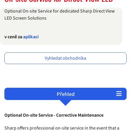
Optional On-site Service for dedicated Sharp Direct View
LED Screen Solutions
v ceně za
aplikaci
Vyhledat obchodníka
Přehled
Podmínky a ustanovení
Servis a podpora
Produkty
Optional On-site Service - Corrective Maintenance
Sharp offers professional on-site service in the event that a