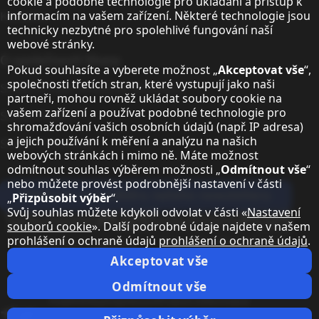
cookie a podobné technologie pro ukládání a přístup k
Kontakty
informacím na vašem zařízení. Některé technologie jsou
technicky nezbytné pro spolehlivé fungování naší
webové stránky.
O společnosti Sharp
Pokud souhlasíte a vyberete možnost „
Akceptovat vše
“,
společnosti třetích stran, které vystupují jako naši
Sharp Europe (Sharp for Business)
partneři, mohou rovněž ukládat soubory cookie na
vašem zařízení a používat podobné technologie pro
Sharp Printers
shromažďování vašich osobních údajů (např. IP adresa)
a jejich používání k měření a analýzu na našich
Sharp IT Services
webových stránkách i mimo ně. Máte možnost
odmítnout souhlas výběrem možnosti „
Odmítnout vše
“
nebo můžete provést podrobnější nastavení v části
Přihlaste se k odběru našeho newsletteru
„
Přizpůsobit výběr
“.
Svůj souhlas můžete kdykoli odvolat v části «
Nastavení
Our partner programmes
souborů cookie
». Další podrobné údaje najdete v našem
prohlášení o ochraně údajů
prohlášení o ochraně údajů
.
Our social media profiles
Sharp X feed
Sharp YouTube channel
Sharp LinkedIn profile
Sharp Facebook page
Akceptovat vše
Právní informace
Ochrana osobních údajů
Nastavení souborů cookie
Odmítnout vše
Podmínky
Impresum
Právní informace
Změnit zemi