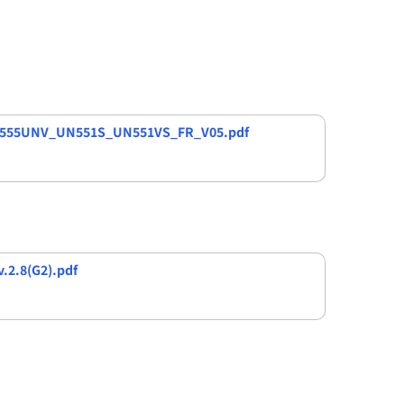
555UNV_UN551S_UN551VS_FR_V05.pdf
.2.8(G2).pdf