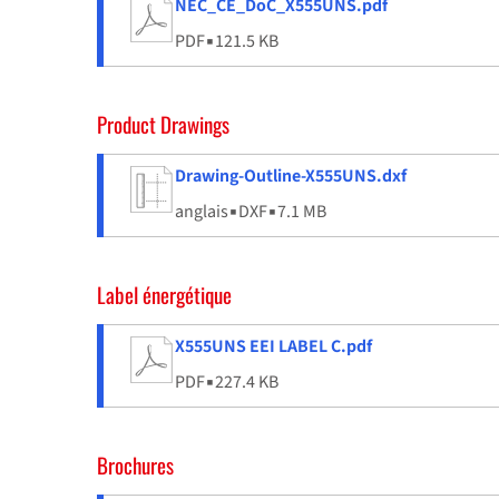
NEC_CE_DoC_X555UNS.pdf
PDF
▪
121.5 KB
Product Drawings
Drawing-Outline-X555UNS.dxf
anglais
▪
DXF
▪
7.1 MB
Label énergétique
X555UNS EEI LABEL C.pdf
PDF
▪
227.4 KB
Brochures