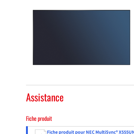
Assistance
Fiche produit
Fiche produit pour NEC MultiSync® X555U