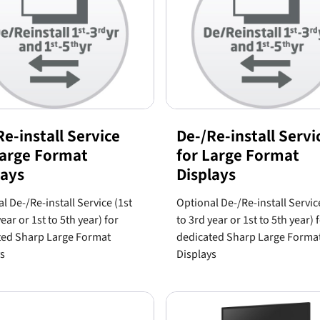
e-install Service
De-/Re-install Servi
Large Format
for Large Format
lays
Displays
l De-/Re-install Service (1st
Optional De-/Re-install Servic
ear or 1st to 5th year) for
to 3rd year or 1st to 5th year) 
ted Sharp Large Format
dedicated Sharp Large Forma
s
Displays