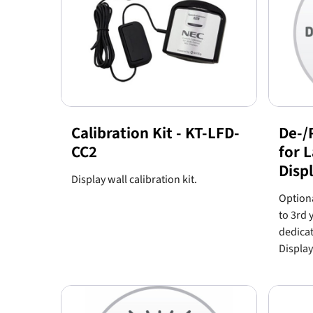
Calibration Kit - KT-LFD-
De-/R
CC2
for 
Disp
Display wall calibration kit.
Optiona
to 3rd y
dedica
Display