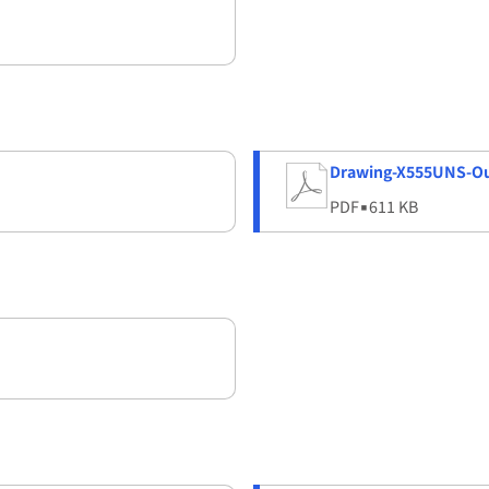
Drawing-X555UNS-Ou
PDF
▪
611 KB