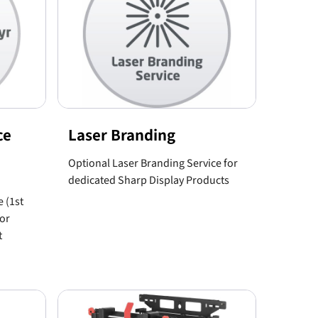
ce
Laser Branding
Optional Laser Branding Service for
dedicated Sharp Display Products
e (1st
for
t