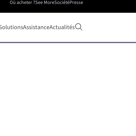
Où acheter ?
See More
Société
Presse
Ouvrir la recherche
Solutions
Assistance
Actualités