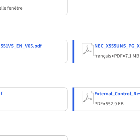
lle fenêtre
551VS_EN_V05.pdf
NEC_X555UNS_PG_X
français
▪
PDF
▪
7.1 MB
f
External_Control_Rev
PDF
▪
552.9 KB