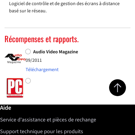
Logiciel de contrôle et de gestion des écrans à distance
basé sur le réseau.
Récompenses et rapports.
Audio Video Magazine
09/2011
Téléchargement
Jump to top 
Informations complémentaires / Aide
Aide
Service d'assistance et pièces de rechange
Support technique pour les produits