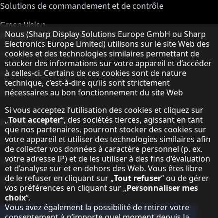
Solutions de commandement et de contrôle
Green Vision
Remarque concernant la protection des do
A propos de Sharp Displays
Nous (Sharp Display Solutions Europe GmbH ou Sharp
Electronics Europe Limited) utilisons sur le site Web des
cookies et des technologies similaires permettant de
Sharp Display Solutions
stocker des informations sur votre appareil et d’accéder
Sharp Global Customer Program
à celles-ci. Certains de ces cookies sont de nature
technique, c’est-à-dire qu’ils sont strictement
Contact
nécessaires au bon fonctionnement du site Web
Si vous acceptez l’utilisation des cookies et cliquez sur
„
Tout accepter
“, des sociétés tierces, agissant en tant
A propos de Sharp
que nos partenaires, pourront stocker des cookies sur
votre appareil et utiliser des technologies similaires afin
Sharp Europe (Sharp for Business)
de collecter vos données à caractère personnel (p. ex.
votre adresse IP) et de les utiliser à des fins d’évaluation
Sharp Printers
et d’analyse sur et en dehors des Web. Vous êtes libre
de le refuser en cliquant sur „
Tout refuser
“ ou de gérer
Sharp IT Services
vos préférences en cliquant sur „
Personnaliser mes
choix
“.
Vous avez également la possibilité de retirer votre
Abonnez-vous à notre lettre d'infos
consentement à n’importe quel moment depuis la