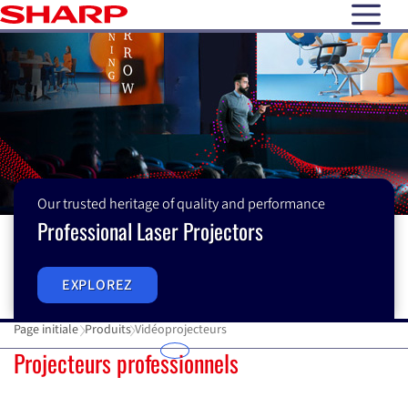
open N
Our trusted heritage of quality and performance
Professional Laser Projectors
EXPLOREZ
Page initiale
Produits
Vidéoprojecteurs
Vidéoprojecteurs
Projecteurs professionnels
P