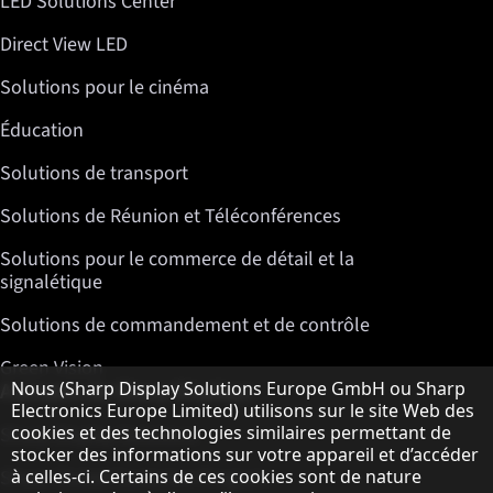
LED Solutions Center
Direct View LED
Solutions pour le cinéma
Éducation
Solutions de transport
Solutions de Réunion et Téléconférences
Solutions pour le commerce de détail et la
signalétique
Solutions de commandement et de contrôle
Green Vision
Remarque concernant la protection des do
Nous (Sharp Display Solutions Europe GmbH ou Sharp
A propos de Sharp Displays
Electronics Europe Limited) utilisons sur le site Web des
cookies et des technologies similaires permettant de
Sharp Display Solutions
stocker des informations sur votre appareil et d’accéder
à celles-ci. Certains de ces cookies sont de nature
Sharp Global Customer Program