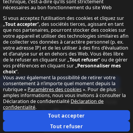
technique, c’est-à-dire qu’ils sont strictement
Contact
nécessaires au bon fonctionnement du site Web
Si vous acceptez l’utilisation des cookies et cliquez sur
„
Tout accepter
“, des sociétés tierces, agissant en tant
A propos de Sharp
que nos partenaires, pourront stocker des cookies sur
votre appareil et utiliser des technologies similaires afin
Sharp Europe (Sharp for Business)
de collecter vos données à caractère personnel (p. ex.
votre adresse IP) et de les utiliser à des fins d’évaluation
Sharp Printers
et d’analyse sur et en dehors des Web. Vous êtes libre
de le refuser en cliquant sur „
Tout refuser
“ ou de gérer
Sharp IT Services
vos préférences en cliquant sur „
Personnaliser mes
choix
“.
Vous avez également la possibilité de retirer votre
Abonnez-vous à notre lettre d'infos
consentement à n’importe quel moment depuis la
rubrique «
Paramètres des cookies
». Pour de plus
Our partner programmes
amples informations, nous vous invitons à consulter la
Déclaration de confidentialité
Déclaration de
confidentialité
.
Our social media profiles
Sharp X feed
Sharp YouTube channel
Sharp LinkedIn profile
Sharp Facebook page
Tout accepter
Notes juridiques
Protection des données personnelles
Paramètres des cookies
Conditions
Webmaster
Tout refuser
Notes juridiques