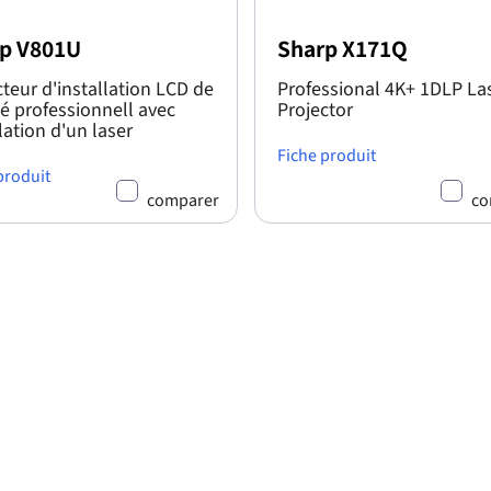
p V801U
Sharp X171Q
cteur d'installation LCD de
Professional 4K+ 1DLP La
té professionnell avec
Projector
lation d'un laser
Fiche produit
produit
comparer
co