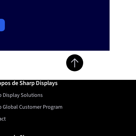
Jump to top of page
opos de Sharp Displays
 Display Solutions
p Global Customer Program
act