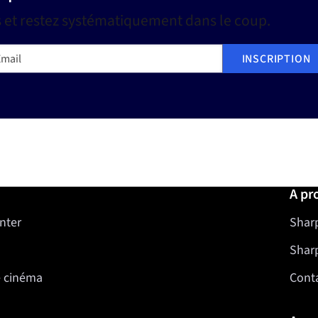
s et restez systématiquement dans le coup.
ail
INSCRIPTION
A pr
nter
Sharp
Shar
e cinéma
Cont